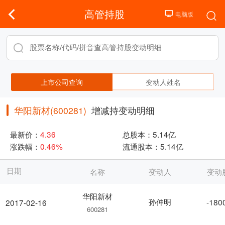
高管持股
上市公司查询
变动人姓名
华阳新材(600281)
增减持变动明细
最新价：
4.36
总股本：
5.14亿
涨跌幅：
0.46%
流通股本：
5.14亿
日期
名称
变动人
变动
华阳新材
孙仲明
-180
2017-02-16
600281