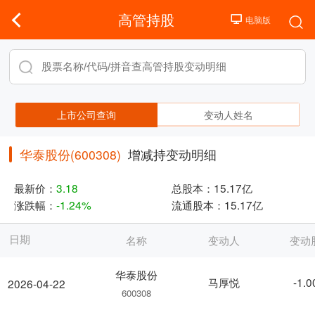
高管持股
上市公司查询
变动人姓名
华泰股份(600308)
增减持变动明细
最新价：
3.18
总股本：
15.17亿
涨跌幅：
-1.24%
流通股本：
15.17亿
日期
名称
变动人
变动
华泰股份
马厚悦
-1.
2026-04-22
600308