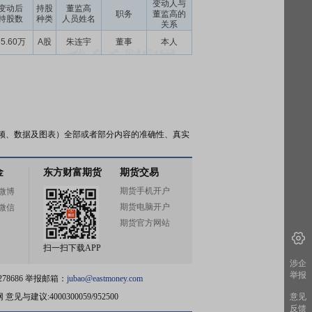
变动人与
变动后
持股
董监高
职务
董监高的
持股数
种类
人员姓名
关系
35.60万
A股
朱连宇
董事
本人
频、数据及图表）全部或者部分内容的准确性、真实
金
东方财富期货
期货交易
期货手机开户
微博
期货电脑开户
微信
期货官方网站
扫一扫下载APP
涉企
举报
78686 举报邮箱：
jubao@eastmoney.com
网
意见与建议:4000300059/952500
意见
反馈