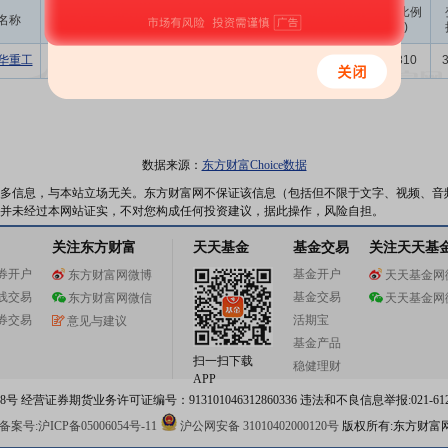
成交
变动金额
变动比例
名称
变动人
变动股数
变动原因
均价
(万)
(‰)
华重工
朱连宇
35.60万
5.30
188.72
二级市场买卖
0.0810
数据来源：
东方财富Choice数据
多信息，与本站立场无关。东方财富网不保证该信息（包括但不限于文字、视频、音
并未经过本网站证实，不对您构成任何投资建议，据此操作，风险自担。
关注东方财富
天天基金
基金交易
关注天天基
券开户
基金开户
东方财富网微博
天天基金网
线交易
基金交易
东方财富网微信
天天基金网
券交易
活期宝
意见与建议
基金产品
扫一扫下载
稳健理财
APP
 经营证券期货业务许可证编号：913101046312860336 违法和不良信息举报:021-612
案号:沪ICP备05006054号-11
沪公网安备 31010402000120号
版权所有:东方财富