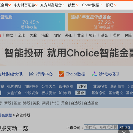
基金网
东方财富证券
东方财富期货
妙想
Choice数据
股吧
情
数据
全球
美股
港股
期货
外汇
黄金
银行
基金
理财
保险
全球财经快讯
行情中心
Choice数据
妙想大模型
交易
机构调研
期指持仓
公告大全
条件选股
财报
业绩报表
最新预告
分
大盘资金
个股资金
板块资金
沪 港 通
基金
基金净值
基金定投
基金
行
|
新股
|
基金
|
港股
|
美股
|
期货
|
外汇
|
黄金
|
自选股
|
自选基金
特色数据
>
高管持股
持股变动一览
上市公司：