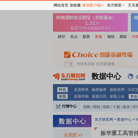
网站首页
加收藏
移动客户端
东方财富
天天
财经
焦点
股票
新股
期指
期权
行
数据中心
特色
龙虎榜单
融资融券
股权质押
大宗
新股
新股申购
新股日历
新股上会
资金
行情中心
指数
|
期指
|
期权
|
个股
|
板块
|
排
东方财富网
>
数据中心
>
振华重工
高管
全景图