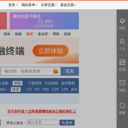
登录
我的菜单
证券交易
基金交易
动态
债券
视频
股吧
基金吧
博客
搜索
个人
自选
0
红送配
研报
个股研报
行业研报
盈利预测
排行
经济
CPI
PPI
PMI
GDP
LPR
房价
消息
买不到牛股？立即查看哪些板块正被机构盯上
搜索
变动人姓名：