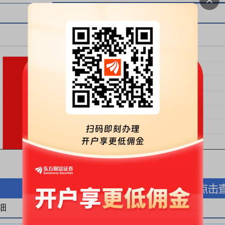
按股份金额(万元)
按股份数量(万股)
细