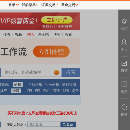
登录
我的菜单
证券交易
基金交易
动态
债券
视频
股吧
基金吧
博客
搜索
个人
自选
0
红送配
研报
个股研报
行业研报
盈利预测
排行
经济
CPI
PPI
PMI
GDP
LPR
房价
消息
买不到牛股？立即查看哪些板块正被机构盯上
搜索
变动人姓名：