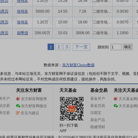
康恩贝
张伟良
1.20万
15.28
18.34
二级市场买卖
0.0070
康恩贝
张伟良
5000.00
14.55
7.28
二级市场买卖
0.0030
康恩贝
张伟良
1.20万
15.00
18.00
二级市场买卖
0.0070
康恩贝
胡季强
200.00万
15.03
3006.00
二级市场买卖
1.1950
1
2
3
下一页
跳转到
数据来源：
东方财富Choice数据
多信息，与本站立场无关。东方财富网不保证该信息（包括但不限于文字、视频、音
并未经过本网站证实，不对您构成任何投资建议，据此操作，风险自担。
关注东方财富
天天基金
基金交易
关注天天基
券开户
基金开户
东方财富网微博
天天基金网
线交易
基金交易
东方财富网微信
天天基金网
券交易
活期宝
意见与建议
基金产品
扫一扫下载
稳健理财
APP
 经营证券期货业务许可证编号：913101046312860336 违法和不良信息举报:021-612