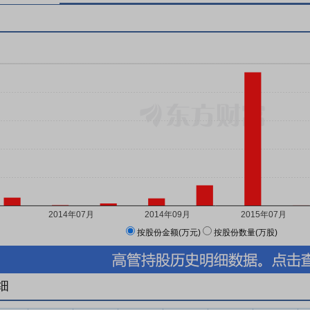
按股份金额(万元)
按股份数量(万股)
细