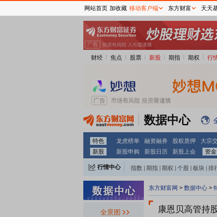
网站首页
加收藏
移动客户端
东方财富
天天
财经
焦点
股票
新股
期指
期权
行
数据中心
特色
龙虎榜单
融资融券
股权质押
大宗
新股
新股申购
新股日历
新股上会
资金
行情中心
指数
|
期指
|
期权
|
个股
|
板块
|
排
东方财富网
>
数据中心
>
康恩贝
高管持
全景图