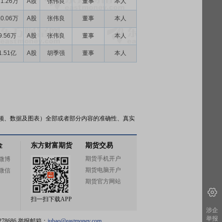
11.26万
A股
张伟良
董事
本人
10.06万
A股
张伟良
董事
本人
9.56万
A股
张伟良
董事
本人
1.51亿
A股
胡季强
董事
本人
频、数据及图表）全部或者部分内容的准确性、真实
金
东方财富期货
期货交易
期货手机开户
微博
期货电脑开户
微信
期货官方网站
扫一扫下载APP
涉企
举报
78686 举报邮箱：
jubao@eastmoney.com