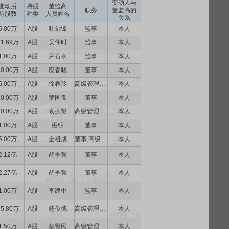
变动人与
变动后
持股
董监高
职务
董监高的
持股数
种类
人员姓名
关系
5.00万
A股
叶剑锋
监事
本人
21.69万
A股
吴仲时
监事
本人
1.00万
A股
尹石水
监事
本人
10.00万
A股
应春晓
董事
本人
5.00万
A股
徐春玲
高级管理人员
本人
10.00万
A股
罗国良
董事
本人
10.00万
A股
袁振贤
高级管理人员
本人
1.00万
A股
谌明
董事
本人
5.00万
A股
金祖成
董事,高级管理人员
本人
2.12亿
A股
胡季强
董事
本人
2.27亿
A股
胡季强
董事
本人
1.00万
A股
李建中
监事
本人
25.80万
A股
杨俊德
高级管理人员
本人
1.50万
A股
杨贤民
高级管理人员
本人