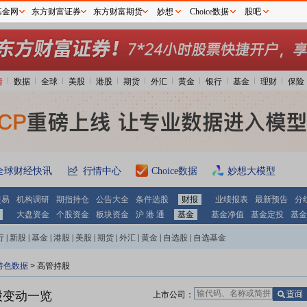
基金网
东方财富证券
东方财富期货
妙想
Choice数据
股吧
情
数据
全球
美股
港股
期货
外汇
黄金
银行
基金
理财
保险
全球财经快讯
行情中心
Choice数据
妙想大模型
交易
机构调研
期指持仓
公告大全
条件选股
财报
业绩报表
最新预告
分
大盘资金
个股资金
板块资金
沪 港 通
基金
基金净值
基金定投
基金
行
|
新股
|
基金
|
港股
|
美股
|
期货
|
外汇
|
黄金
|
自选股
|
自选基金
特色数据
>
高管持股
股变动一览
上市公司：