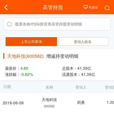
高管持股
上市公司查询
变动人姓名
天地科技(600582)
增减持变动明细
最新价：
4.80
总股本：
41.39亿
涨跌幅：
-0.62%
流通股本：
41.39亿
日期
名称
变动人
变动
天地科技
闵勇
1.0
2016-06-08
600582