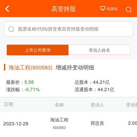
高管持股
上市公司查询
变动人姓名
海油工程(600583)
增减持变动明细
最新价：
5.56
总股本：
44.21亿
涨跌幅：
-0.71%
流通股本：
44.21亿
日期
名称
变动人
变动
海油工程
郑忠良
2.0
2023-12-28
600583