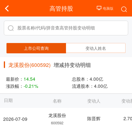
高管持股
上市公司查询
变动人姓名
龙溪股份(600592)
增减持变动明细
最新价：
14.54
总股本：
4.00亿
涨跌幅：
-0.21%
流通股本：
4.00亿
日期
名称
变动人
变动
龙溪股份
陈晋辉
2.7
2026-07-09
600592