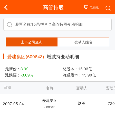
高管持股
上市公司查询
变动人姓名
爱建集团(600643)
增减持变动明细
最新价：
3.92
总股本：
15.93亿
涨跌幅：
-3.69%
流通股本：
15.90亿
日期
名称
变动人
变动
爱建集团
刘英
-720
2007-05-24
600643