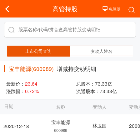
高管持股
上市公司查询
变动人姓名
宝丰能源(600989)
增减持变动明细
最新价：
23.64
总股本：
73.33亿
涨跌幅：
0.72%
流通股本：
73.33亿
日期
名称
变动人
变动
宝丰能源
林卫国
2000
2020-12-18
600989