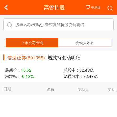
高管持股
上市公司查询
变动人姓名
信达证券(601059)
增减持变动明细
最新价：
16.62
总股本：
32.43亿
涨跌幅：
-0.12%
流通股本：
32.43亿
日期
名称
变动人
变动