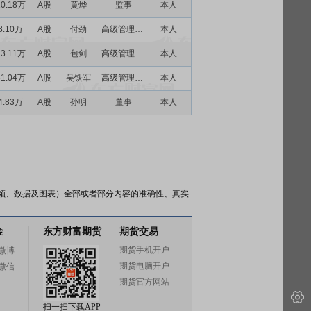
10.18万
A股
黄烨
监事
本人
8.10万
A股
付劲
高级管理人员
本人
13.11万
A股
包剑
高级管理人员
本人
31.04万
A股
吴铁军
高级管理人员
本人
4.83万
A股
孙明
董事
本人
频、数据及图表）全部或者部分内容的准确性、真实
金
东方财富期货
期货交易
期货手机开户
微博
期货电脑开户
微信
期货官方网站
扫一扫下载APP