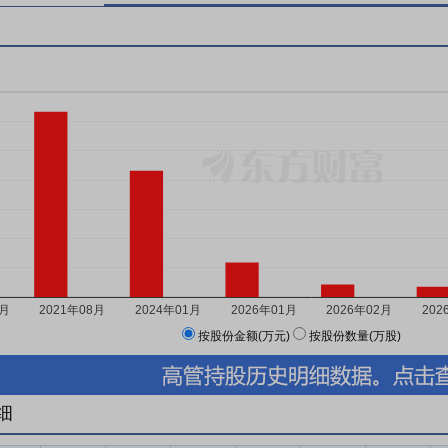
按股份金额(万元)
按股份数量(万股)
细