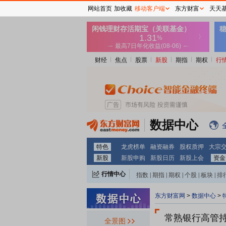
网站首页
加收藏
移动客户端
东方财富
天天
财经
焦点
股票
新股
期指
期权
行
数据中心
特色
龙虎榜单
融资融券
股权质押
大宗
新股
新股申购
新股日历
新股上会
资金
行情中心
指数
|
期指
|
期权
|
个股
|
板块
|
排
东方财富网
>
数据中心
>
常熟银行
高管
全景图