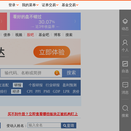
登录
我的菜单
证券交易
基金交易
动态
债券
视频
股吧
基金吧
博客
搜索
个人
自选
1
红送配
研报
个股研报
行业研报
盈利预测
排行
经济
CPI
PPI
PMI
GDP
LPR
房价
消息
买不到牛股？立即查看哪些板块正被机构盯上
搜索
变动人姓名：