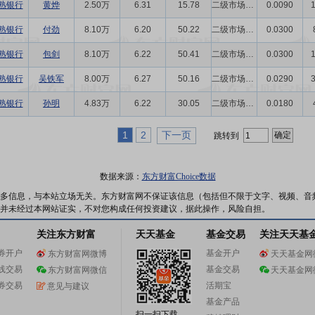
熟银行
黄烨
2.50万
6.31
15.78
二级市场买卖
0.0090
熟银行
付劲
8.10万
6.20
50.22
二级市场买卖
0.0300
熟银行
包剑
8.10万
6.22
50.41
二级市场买卖
0.0300
熟银行
吴铁军
8.00万
6.27
50.16
二级市场买卖
0.0290
熟银行
孙明
4.83万
6.22
30.05
二级市场买卖
0.0180
1
2
下一页
跳转到
数据来源：
东方财富Choice数据
多信息，与本站立场无关。东方财富网不保证该信息（包括但不限于文字、视频、音
并未经过本网站证实，不对您构成任何投资建议，据此操作，风险自担。
关注东方财富
天天基金
基金交易
关注天天基
券开户
基金开户
东方财富网微博
天天基金网
线交易
基金交易
东方财富网微信
天天基金网
券交易
活期宝
意见与建议
基金产品
扫一扫下载