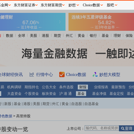
基金网
东方财富证券
东方财富期货
妙想
Choice数据
股吧
情
数据
全球
美股
港股
期货
外汇
黄金
银行
基金
理财
保险
全球财经快讯
行情中心
Choice数据
妙想大模型
交易
机构调研
期指持仓
公告大全
条件选股
财报
业绩报表
最新预告
分
大盘资金
个股资金
板块资金
沪 港 通
基金
基金净值
基金定投
基金
行
|
新股
|
基金
|
港股
|
美股
|
期货
|
外汇
|
黄金
|
自选股
|
自选基金
特色数据
>
高管持股
持股变动一览
上市公司：