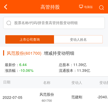
高管持股
上市公司查询
变动人姓名
风范股份(601700)
增减持变动明细
最新价：
6.44
总股本：
11.39亿
涨跌幅：
-10.06%
流通股本：
11.39亿
日期
名称
变动人
变动
风范股份
范建刚
-2040
2022-07-05
601700