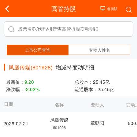
高管持股
上市公司查询
变动人姓名
凤凰传媒(601928)
增减持变动明细
最新价：
9.20
总股本：
25.45亿
涨跌幅：
-2.02%
流通股本：
25.45亿
日期
名称
变动人
变动
凤凰传媒
章朝阳
500
2026-07-21
601928