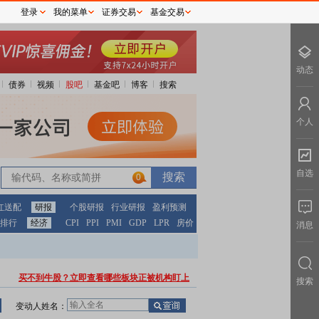
登录
我的菜单
证券交易
基金交易
动态
债券
视频
股吧
基金吧
博客
搜索
个人
自选
0
红送配
研报
个股研报
行业研报
盈利预测
排行
经济
CPI
PPI
PMI
GDP
LPR
房价
消息
买不到牛股？立即查看哪些板块正被机构盯上
搜索
变动人姓名：