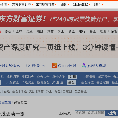
基金网
东方财富证券
东方财富期货
妙想
Choice数据
股吧
情
数据
全球
美股
港股
期货
外汇
黄金
银行
基金
理财
保险
全球财经快讯
行情中心
Choice数据
妙想大模型
交易
机构调研
期指持仓
公告大全
条件选股
财报
业绩报表
最新预告
分
大盘资金
个股资金
板块资金
沪 港 通
基金
基金净值
基金定投
基金
行
|
新股
|
基金
|
港股
|
美股
|
期货
|
外汇
|
黄金
|
自选股
|
自选基金
特色数据
>
高管持股
持股变动一览
上市公司：