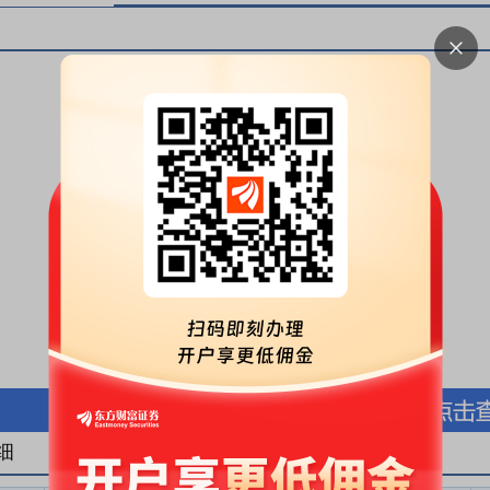
按股份金额(万元)
按股份数量(万股)
细