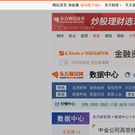
网站首页
加收藏
移动客户端
东方财富
天天
财经
焦点
股票
新股
期指
期权
行
数据中心
特色
龙虎榜单
融资融券
股权质押
大宗
新股
新股申购
新股日历
新股上会
资金
行情中心
指数
|
期指
|
期权
|
个股
|
板块
|
排
东方财富网
>
数据中心
>
中金公司
高管
全景图