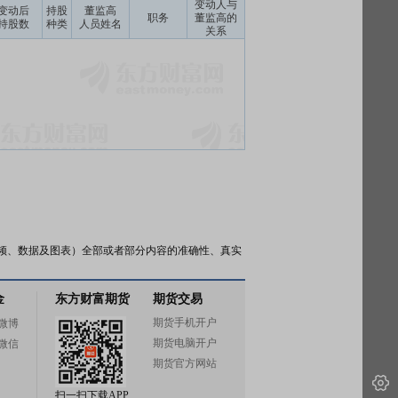
变动人与
变动后
持股
董监高
职务
董监高的
持股数
种类
人员姓名
关系
频、数据及图表）全部或者部分内容的准确性、真实
金
东方财富期货
期货交易
期货手机开户
微博
期货电脑开户
微信
期货官方网站
扫一扫下载APP