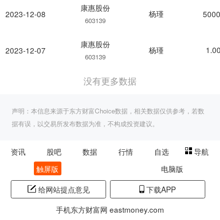
康惠股份
杨瑾
2023-12-08
5000
603139
康惠股份
杨瑾
1.0
2023-12-07
603139
没有更多数据
声明：本信息来源于东方财富Choice数据，相关数据仅供参考，若数
据有误，以交易所发布数据为准，不构成投资建议。
资讯
股吧
数据
行情
自选
导航
触屏版
电脑版
给网站提点意见
下载APP
手机东方财富网 eastmoney.com