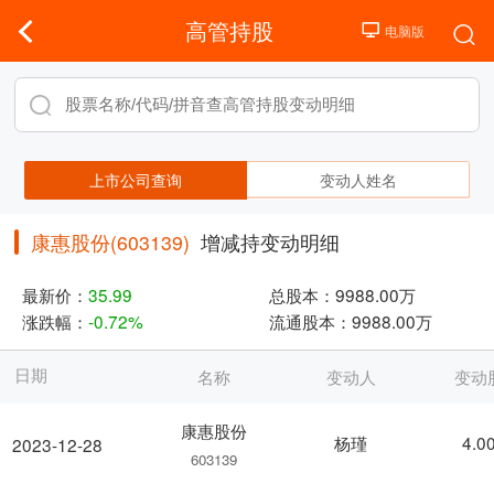
高管持股
上市公司查询
变动人姓名
康惠股份(603139)
增减持变动明细
最新价：
35.99
总股本：
9988.00万
涨跌幅：
-0.72%
流通股本：
9988.00万
日期
名称
变动人
变动
康惠股份
杨瑾
4.0
2023-12-28
603139