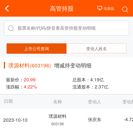
高管持股
上市公司查询
变动人姓名
璞源材料(603196)
增减持变动明细
最新价：
20.99
总股本：
4.19亿
涨跌幅：
4.22%
流通股本：
2.37亿
日期
名称
变动人
变动
璞源材料
张庆东
-4.
2023-10-10
603196