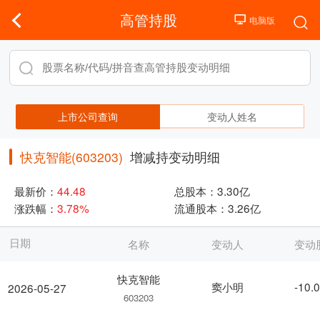
高管持股
上市公司查询
变动人姓名
快克智能(603203)
增减持变动明细
最新价：
44.48
总股本：
3.30亿
涨跌幅：
3.78%
流通股本：
3.26亿
日期
名称
变动人
变动
快克智能
窦小明
-10.
2026-05-27
603203