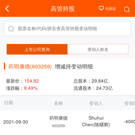
高管持股
上市公司查询
变动人姓名
药明康德(603259)
增减持变动明细
最新价：
154.82
总股本：
29.84亿
涨跌幅：
8.49%
流通股本：
24.73亿
日期
名称
变动人
变动
药明康德
Shuhui
-400
2021-09-30
Chen(陈曙辉)
603259