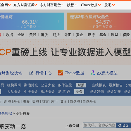
基金网
东方财富证券
东方财富期货
妙想
Choice数据
股吧
情
数据
全球
美股
港股
期货
外汇
黄金
银行
基金
理财
保险
全球财经快讯
行情中心
Choice数据
妙想大模型
交易
机构调研
期指持仓
公告大全
条件选股
财报
业绩报表
最新预告
分
大盘资金
个股资金
板块资金
沪 港 通
基金
基金净值
基金定投
基金
行
|
新股
|
基金
|
港股
|
美股
|
期货
|
外汇
|
黄金
|
自选股
|
自选基金
特色数据
>
高管持股
股变动一览
上市公司：