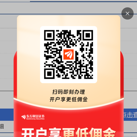
按股份金额(万元)
按股份数量(万股)
细