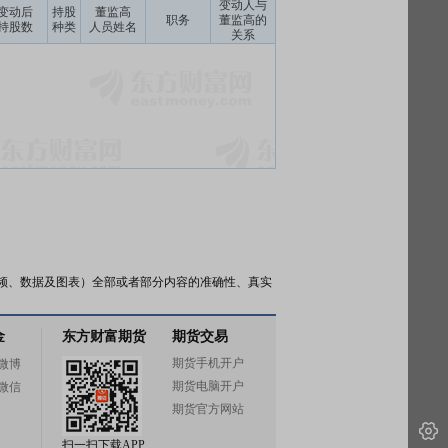
变动人与
变动后
持股
董监高
职务
董监高的
持股数
种类
人员姓名
关系
频、数据及图表）全部或者部分内容的准确性、真实
金
东方财富期货
期货交易
期货手机开户
微博
期货电脑开户
微信
期货官方网站
扫一扫下载APP