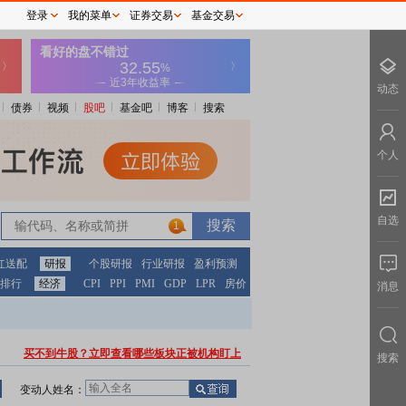
登录
我的菜单
证券交易
基金交易
动态
债券
视频
股吧
基金吧
博客
搜索
个人
自选
1
红送配
研报
个股研报
行业研报
盈利预测
排行
经济
CPI
PPI
PMI
GDP
LPR
房价
消息
买不到牛股？立即查看哪些板块正被机构盯上
搜索
变动人姓名：