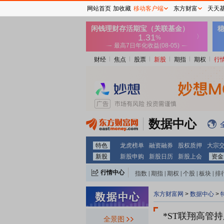
网站首页
加收藏
移动客户端
东方财富
天天
财经
焦点
股票
新股
期指
期权
行
数据中心
特色
龙虎榜单
融资融券
股权质押
大宗
新股
新股申购
新股日历
新股上会
资金
行情中心
指数
|
期指
|
期权
|
个股
|
板块
|
排
东方财富网
>
数据中心
>
*ST联翔
高管持
全景图