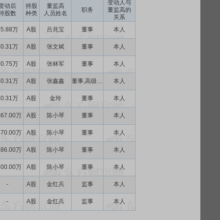
变动人与
变动后
持股
董监高
职务
董监高的
持股数
种类
人员姓名
关系
35.88万
A股
吕兆宝
董事
本人
50.31万
A股
张文斌
董事
本人
20.75万
A股
张林军
董事
本人
50.31万
A股
张鑫鑫
董事,高级管理人员
本人
50.31万
A股
金玲
董事
本人
467.00万
A股
陈小琴
董事
本人
470.00万
A股
陈小琴
董事
本人
586.00万
A股
陈小琴
董事
本人
600.00万
A股
陈小琴
董事
本人
-
A股
金红兵
监事
本人
-
A股
金红兵
监事
本人