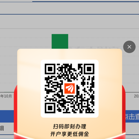
按股份金额(万元)
按股份数量(万股)
细