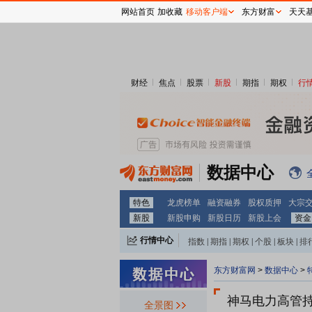
网站首页
加收藏
移动客户端
东方财富
天天
财经
焦点
股票
新股
期指
期权
行
数据中心
特色
龙虎榜单
融资融券
股权质押
大宗
新股
新股申购
新股日历
新股上会
资金
行情中心
指数
|
期指
|
期权
|
个股
|
板块
|
排
东方财富网
>
数据中心
>
神马电力
高管
全景图