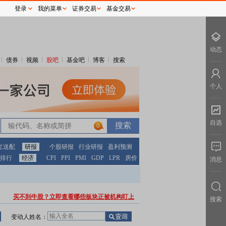
登录
我的菜单
证券交易
基金交易
动态
债券
视频
股吧
基金吧
博客
搜索
个人
自选
0
红送配
研报
个股研报
行业研报
盈利预测
排行
经济
CPI
PPI
PMI
GDP
LPR
房价
消息
买不到牛股？立即查看哪些板块正被机构盯上
搜索
变动人姓名：