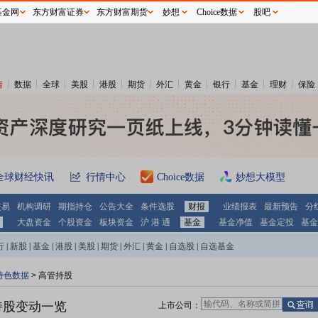
基金网
东方财富证券
东方财富期货
妙想
Choice数据
股吧
情
数据
全球
美股
港股
期货
外汇
黄金
银行
基金
理财
保险
全球财经快讯
行情中心
Choice数据
妙想大模型
交易
机构调研
期指持仓
公告大全
条件选股
财报
业绩报表
最新预告
分
大盘资金
个股资金
板块资金
沪 港 通
基金
基金净值
基金定投
基金
行
|
新股
|
基金
|
港股
|
美股
|
期货
|
外汇
|
黄金
|
自选股
|
自选基金
特色数据
>
高管持股
持股变动一览
上市公司：