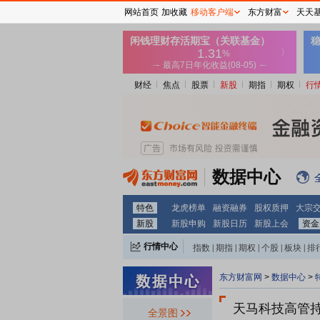
网站首页
加收藏
移动客户端
东方财富
天天
财经
焦点
股票
新股
期指
期权
行
数据中心
特色
龙虎榜单
融资融券
股权质押
大宗
新股
新股申购
新股日历
新股上会
资金
行情中心
指数
|
期指
|
期权
|
个股
|
板块
|
排
东方财富网
>
数据中心
>
天马科技
高管
全景图