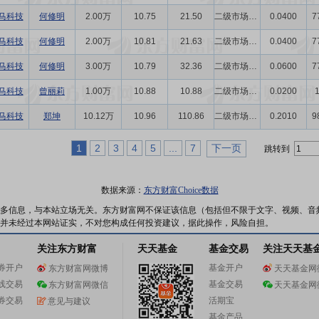
马科技
何修明
2.00万
10.75
21.50
二级市场买卖
0.0400
7
马科技
何修明
2.00万
10.81
21.63
二级市场买卖
0.0400
7
马科技
何修明
3.00万
10.79
32.36
二级市场买卖
0.0600
7
马科技
曾丽莉
1.00万
10.88
10.88
二级市场买卖
0.0200
马科技
郑坤
10.12万
10.96
110.86
二级市场买卖
0.2010
9
1
2
3
4
5
...
7
下一页
跳转到
数据来源：
东方财富Choice数据
多信息，与本站立场无关。东方财富网不保证该信息（包括但不限于文字、视频、音
并未经过本网站证实，不对您构成任何投资建议，据此操作，风险自担。
关注东方财富
天天基金
基金交易
关注天天基
券开户
基金开户
东方财富网微博
天天基金网
线交易
基金交易
东方财富网微信
天天基金网
券交易
活期宝
意见与建议
基金产品