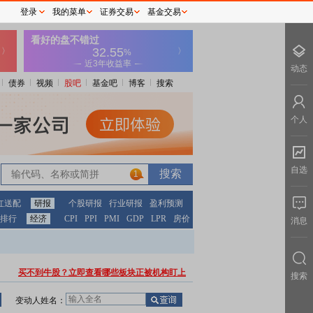
登录
我的菜单
证券交易
基金交易
动态
债券
视频
股吧
基金吧
博客
搜索
个人
自选
1
红送配
研报
个股研报
行业研报
盈利预测
排行
经济
CPI
PPI
PMI
GDP
LPR
房价
消息
买不到牛股？立即查看哪些板块正被机构盯上
搜索
变动人姓名：