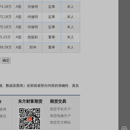
74.18万
A股
何修明
监事
本人
72.18万
A股
何修明
监事
本人
70.18万
A股
何修明
监事
本人
15.23万
A股
曾丽莉
董事
本人
89.29万
A股
郑坤
董事
本人
频、数据及图表）全部或者部分内容的准确性、真实
金
东方财富期货
期货交易
期货手机开户
微博
期货电脑开户
微信
期货官方网站