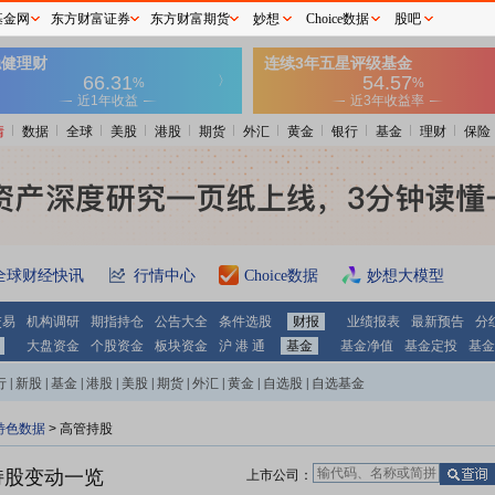
基金网
东方财富证券
东方财富期货
妙想
Choice数据
股吧
情
数据
全球
美股
港股
期货
外汇
黄金
银行
基金
理财
保险
全球财经快讯
行情中心
Choice数据
妙想大模型
交易
机构调研
期指持仓
公告大全
条件选股
财报
业绩报表
最新预告
分
大盘资金
个股资金
板块资金
沪 港 通
基金
基金净值
基金定投
基金
行
|
新股
|
基金
|
港股
|
美股
|
期货
|
外汇
|
黄金
|
自选股
|
自选基金
特色数据
>
高管持股
持股变动一览
上市公司：