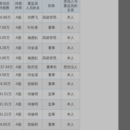
变动人与
变动后
持股
董监高
职务
董监高的
持股数
种类
人员姓名
关系
36.88万
A股
何腾飞
高级管理人员
本人
7.08万
A股
叶松青
董事
本人
6.05万
A股
施惠虹
高级管理人员
本人
4.28万
A股
邱金谋
董事
本人
5.86万
A股
施惠虹
高级管理人员
本人
137.34万
A股
陈庆堂
董事长
受控法人
3.58万
A股
邱金谋
董事
本人
19.30万
A股
曾丽莉
董事
本人
91.51万
A股
何修明
监事
本人
91.31万
A股
何修明
监事
本人
81.21万
A股
何修明
监事
本人
18.60万
A股
曾丽莉
董事
本人