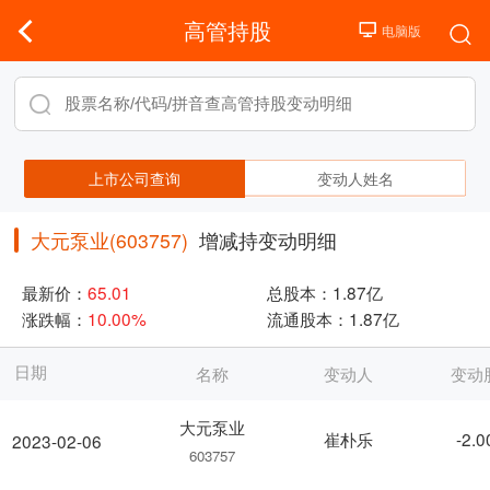
高管持股
上市公司查询
变动人姓名
大元泵业(603757)
增减持变动明细
最新价：
65.01
总股本：
1.87亿
涨跌幅：
10.00%
流通股本：
1.87亿
日期
名称
变动人
变动
大元泵业
崔朴乐
-2.
2023-02-06
603757