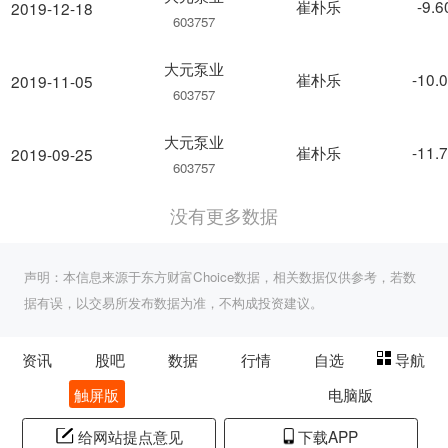
崔朴乐
-9.
2019-12-18
603757
大元泵业
崔朴乐
-10.
2019-11-05
603757
大元泵业
崔朴乐
-11.
2019-09-25
603757
没有更多数据
声明：本信息来源于东方财富Choice数据，相关数据仅供参考，若数
据有误，以交易所发布数据为准，不构成投资建议。
资讯
股吧
数据
行情
自选
导航
触屏版
电脑版
给网站提点意见
下载APP