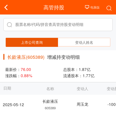
高管持股
上市公司查询
变动人姓名
长龄液压(605389)
增减持变动明细
最新价：
76.00
总股本：
1.87亿
涨跌幅：
0.88%
流通股本：
1.77亿
日期
名称
变动人
变动
长龄液压
周玉龙
-100
2025-05-12
605389