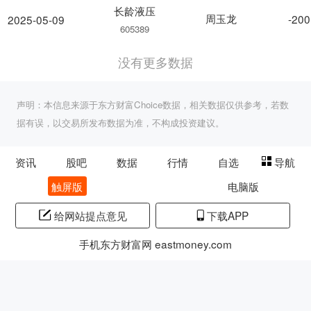
长龄液压
周玉龙
-200
2025-05-09
605389
没有更多数据
声明：本信息来源于东方财富Choice数据，相关数据仅供参考，若数
据有误，以交易所发布数据为准，不构成投资建议。
资讯
股吧
数据
行情
自选
导航
触屏版
电脑版
给网站提点意见
下载APP
手机东方财富网 eastmoney.com