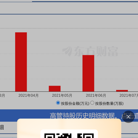
按股份金额(万元)
按股份数量(万股)
细