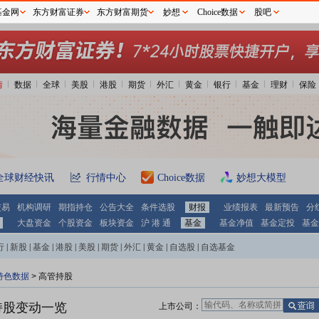
基金网
东方财富证券
东方财富期货
妙想
Choice数据
股吧
情
数据
全球
美股
港股
期货
外汇
黄金
银行
基金
理财
保险
全球财经快讯
行情中心
Choice数据
妙想大模型
交易
机构调研
期指持仓
公告大全
条件选股
财报
业绩报表
最新预告
分
大盘资金
个股资金
板块资金
沪 港 通
基金
基金净值
基金定投
基金
行
|
新股
|
基金
|
港股
|
美股
|
期货
|
外汇
|
黄金
|
自选股
|
自选基金
特色数据
>
高管持股
持股变动一览
上市公司：