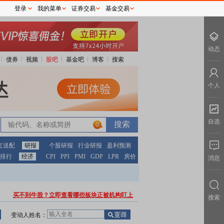
登录
我的菜单
证券交易
基金交易
动态
债券
视频
股吧
基金吧
博客
搜索
个人
自选
0
红送配
研报
个股研报
行业研报
盈利预测
排行
经济
CPI
PPI
PMI
GDP
LPR
房价
消息
买不到牛股？立即查看哪些板块正被机构盯上
搜索
变动人姓名：