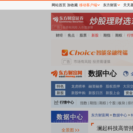
网站首页
加收藏
移动客户端
东方财富
天天
财经
焦点
股票
新股
期指
期权
行
数据中心
特色
龙虎榜单
融资融券
股权质押
大宗
新股
新股申购
新股日历
新股上会
资金
行情中心
指数
|
期指
|
期权
|
个股
|
板块
|
排
东方财富网
>
数据中心
>
澜起科技
高管
全景图