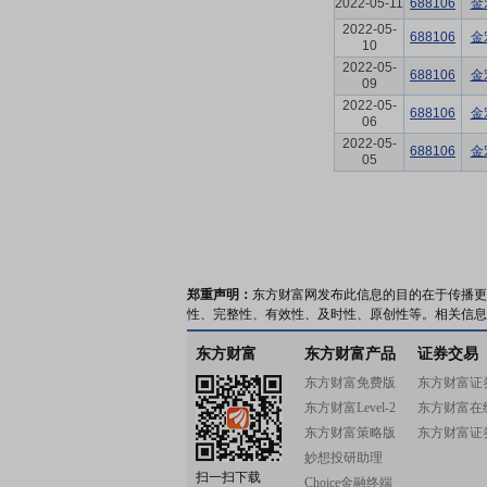
2022-05-11
688106
金
2022-05-
688106
金
10
2022-05-
688106
金
09
2022-05-
688106
金
06
2022-05-
688106
金
05
郑重声明：
东方财富网发布此信息的目的在于传播更
性、完整性、有效性、及时性、原创性等。相关信息
东方财富
东方财富产品
证券交易
东方财富免费版
东方财富证
东方财富Level-2
东方财富在
东方财富策略版
东方财富证
妙想投研助理
扫一扫下载
Choice金融终端