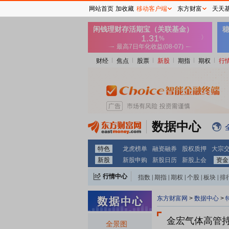
网站首页
加收藏
移动客户端
东方财富
天天
财经
焦点
股票
新股
期指
期权
行
数据中心
特色
龙虎榜单
融资融券
股权质押
大宗
新股
新股申购
新股日历
新股上会
资金
行情中心
指数
|
期指
|
期权
|
个股
|
板块
|
排
东方财富网
>
数据中心
>
金宏气体
高管
全景图