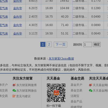
宏气体
金向华
8.60万
17.40
149.62
二级市场买卖
0.1770
宏气体
金向华
6.20万
16.89
104.69
二级市场买卖
0.1280
宏气体
金向华
2.40万
16.75
40.20
二级市场买卖
0.0490
宏气体
金向华
4.30万
16.60
71.40
二级市场买卖
0.0890
宏气体
金向华
3.11万
16.50
51.31
二级市场买卖
0.0640
1
2
下一页
跳转到
数据来源：
东方财富Choice数据
多信息，与本站立场无关。东方财富网不保证该信息（包括但不限于文字、视频、音
并未经过本网站证实，不对您构成任何投资建议，据此操作，风险自担。
关注东方财富
天天基金
基金交易
关注天天基
券开户
基金开户
东方财富网微博
天天基金网
线交易
基金交易
东方财富网微信
天天基金网
券交易
活期宝
意见与建议
基金产品
扫一扫下载
稳健理财