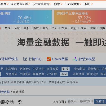
基金网
东方财富证券
东方财富期货
妙想
Choice数据
股吧
情
数据
全球
美股
港股
期货
外汇
黄金
银行
基金
理财
保险
全球财经快讯
行情中心
Choice数据
妙想大模型
交易
机构调研
期指持仓
公告大全
条件选股
财报
业绩报表
最新预告
分
大盘资金
个股资金
板块资金
沪 港 通
基金
基金净值
基金定投
基金
行
|
新股
|
基金
|
港股
|
美股
|
期货
|
外汇
|
黄金
|
自选股
|
自选基金
特色数据
>
高管持股
持股变动一览
上市公司：