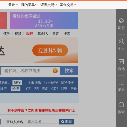
登录
我的菜单
证券交易
基金交易
动态
债券
视频
股吧
基金吧
博客
搜索
个人
自选
0
红送配
研报
个股研报
行业研报
盈利预测
排行
经济
CPI
PPI
PMI
GDP
LPR
房价
消息
买不到牛股？立即查看哪些板块正被机构盯上
搜索
变动人姓名：