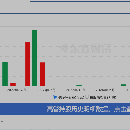
按股份金额(万元)
按股份数量(万股)
细