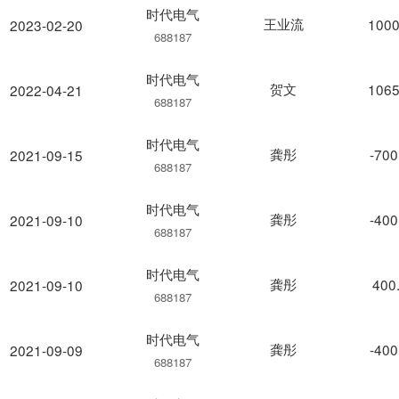
时代电气
王业流
1000
2023-02-20
688187
时代电气
贺文
1065
2022-04-21
688187
时代电气
龚彤
-700
2021-09-15
688187
时代电气
龚彤
-400
2021-09-10
688187
时代电气
龚彤
400
2021-09-10
688187
时代电气
龚彤
-400
2021-09-09
688187