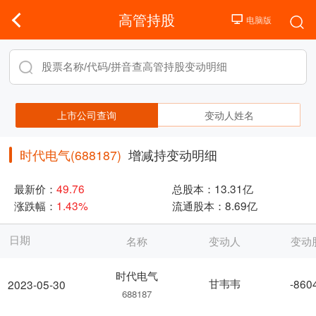
高管持股
上市公司查询
变动人姓名
时代电气(688187)
增减持变动明细
最新价：
49.76
总股本：
13.31亿
涨跌幅：
1.43%
流通股本：
8.69亿
日期
名称
变动人
变动
时代电气
甘韦韦
-860
2023-05-30
688187