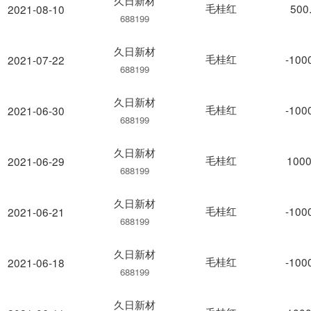
久日新材
毛桂红
500
2021-08-10
688199
久日新材
毛桂红
-100
2021-07-22
688199
久日新材
毛桂红
-100
2021-06-30
688199
久日新材
毛桂红
1000
2021-06-29
688199
久日新材
毛桂红
-100
2021-06-21
688199
久日新材
毛桂红
-100
2021-06-18
688199
久日新材