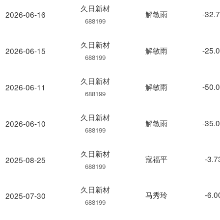
久日新材
解敏雨
-32.
2026-06-16
688199
久日新材
解敏雨
-25.
2026-06-15
688199
久日新材
解敏雨
-50.
2026-06-11
688199
久日新材
解敏雨
-35.
2026-06-10
688199
久日新材
寇福平
-3.
2025-08-25
688199
久日新材
马秀玲
-6.
2025-07-30
688199