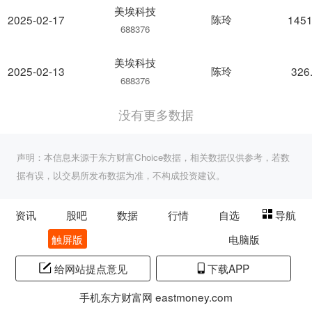
美埃科技
陈玲
2025-02-17
1451
688376
美埃科技
陈玲
2025-02-13
326
688376
没有更多数据
声明：本信息来源于东方财富Choice数据，相关数据仅供参考，若数
据有误，以交易所发布数据为准，不构成投资建议。
资讯
股吧
数据
行情
自选
导航
触屏版
电脑版
给网站提点意见
下载APP
手机东方财富网 eastmoney.com