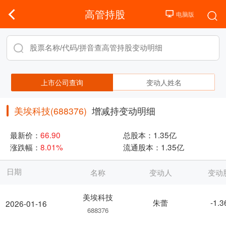
高管持股
上市公司查询
变动人姓名
美埃科技(688376)
增减持变动明细
最新价：
66.90
总股本：
1.35亿
涨跌幅：
8.01%
流通股本：
1.35亿
日期
名称
变动人
变动
美埃科技
朱蕾
-1.
2026-01-16
688376