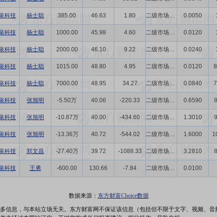
泉科技
杨士聪
385.00
46.63
1.80
二级市场买卖
0.0050
泉科技
杨士聪
1000.00
45.98
4.60
二级市场买卖
0.0120
泉科技
杨士聪
2000.00
46.10
9.22
二级市场买卖
0.0240
泉科技
杨士聪
1015.00
48.80
4.95
二级市场买卖
0.0120
8
泉科技
杨士聪
7000.00
48.95
34.27
二级市场买卖
0.0840
7
泉科技
张旭明
-5.50万
40.06
-220.33
二级市场买卖
0.6590
泉科技
张旭明
-10.87万
40.00
-434.60
二级市场买卖
1.3010
泉科技
张旭明
-13.36万
40.72
-544.02
二级市场买卖
1.6000
1
泉科技
郑文昌
-27.40万
39.72
-1088.33
二级市场买卖
3.2810
泉科技
王勇
-600.00
130.66
-7.84
二级市场买卖
0.0100
数据来源：
东方财富Choice数据
多信息，与本站立场无关。东方财富网不保证该信息（包括但不限于文字、视频、音