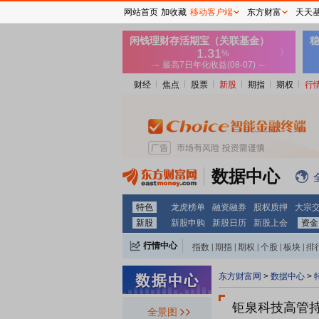
网站首页
加收藏
移动客户端
东方财富
天天
财经
焦点
股票
新股
期指
期权
行
数据中心
特色
龙虎榜单
融资融券
股权质押
大宗
新股
新股申购
新股日历
新股上会
资金
行情中心
指数
|
期指
|
期权
|
个股
|
板块
|
排
东方财富网
>
数据中心
>
钜泉科技
高管
全景图