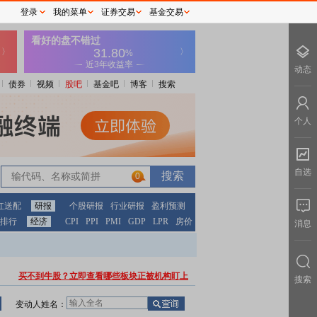
登录
我的菜单
证券交易
基金交易
动态
债券
视频
股吧
基金吧
博客
搜索
个人
自选
0
红送配
研报
个股研报
行业研报
盈利预测
排行
经济
CPI
PPI
PMI
GDP
LPR
房价
消息
买不到牛股？立即查看哪些板块正被机构盯上
搜索
变动人姓名：