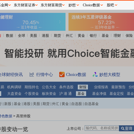
基金网
东方财富证券
东方财富期货
妙想
Choice数据
股吧
情
数据
全球
美股
港股
期货
外汇
黄金
银行
基金
理财
保险
全球财经快讯
行情中心
Choice数据
妙想大模型
交易
机构调研
期指持仓
公告大全
条件选股
财报
业绩报表
最新预告
分
大盘资金
个股资金
板块资金
沪 港 通
基金
基金净值
基金定投
基金
行
|
新股
|
基金
|
港股
|
美股
|
期货
|
外汇
|
黄金
|
自选股
|
自选基金
特色数据
>
高管持股
持股变动一览
上市公司：