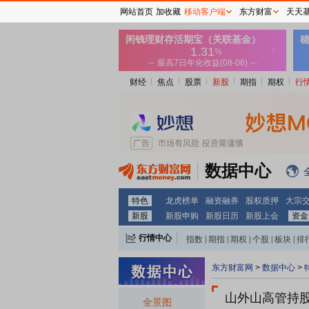
网站首页
加收藏
移动客户端
东方财富
天天
财经
焦点
股票
新股
期指
期权
行
数据中心
特色
龙虎榜单
融资融券
股权质押
大宗
新股
新股申购
新股日历
新股上会
资金
行情中心
指数
|
期指
|
期权
|
个股
|
板块
|
排
东方财富网
>
数据中心
>
山外山
高管持
全景图