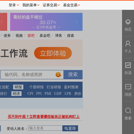
登录
我的菜单
证券交易
基金交易
动态
债券
视频
股吧
基金吧
博客
搜索
个人
自选
2
红送配
研报
个股研报
行业研报
盈利预测
排行
经济
CPI
PPI
PMI
GDP
LPR
房价
消息
买不到牛股？立即查看哪些板块正被机构盯上
搜索
变动人姓名：