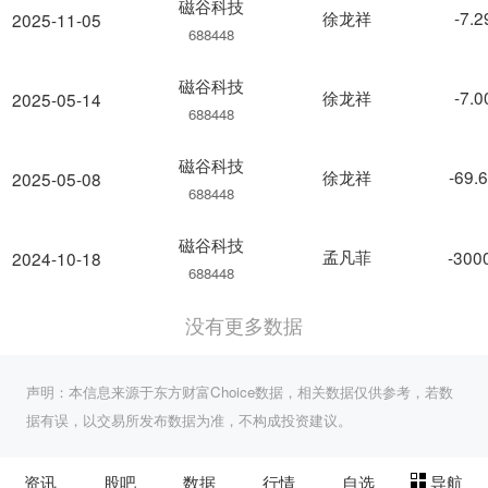
磁谷科技
徐龙祥
-7.
2025-11-05
688448
磁谷科技
徐龙祥
-7.
2025-05-14
688448
磁谷科技
徐龙祥
-69.
2025-05-08
688448
磁谷科技
孟凡菲
-300
2024-10-18
688448
没有更多数据
声明：本信息来源于东方财富Choice数据，相关数据仅供参考，若数
据有误，以交易所发布数据为准，不构成投资建议。
资讯
股吧
数据
行情
自选
导航