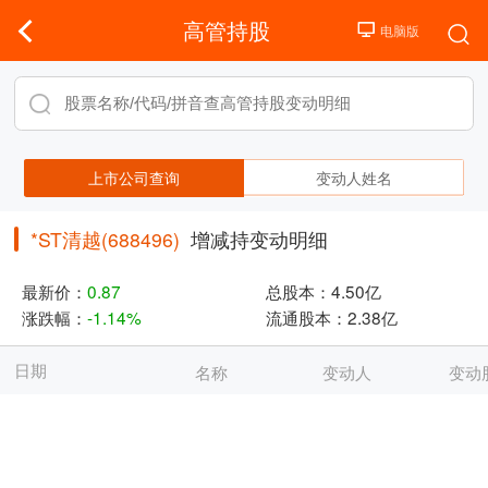
高管持股
上市公司查询
变动人姓名
*ST清越(688496)
增减持变动明细
最新价：
0.87
总股本：
4.50亿
涨跌幅：
-1.14%
流通股本：
2.38亿
日期
名称
变动人
变动