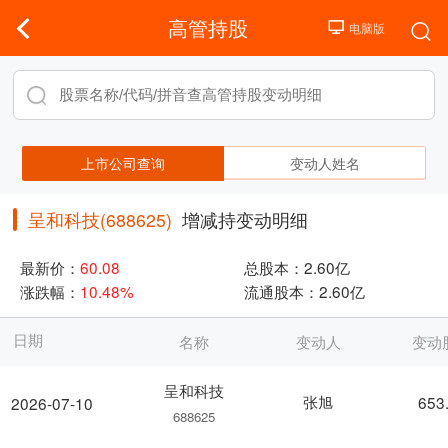
高管持股
上市公司查询
变动人姓名
呈和科技(688625)
增减持变动明细
最新价：
60.08
总股本：
2.60亿
涨跌幅：
10.48%
流通股本：
2.60亿
日期
名称
变动人
变动
呈和科技
张旭
653
2026-07-10
688625