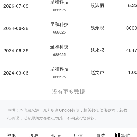
呈和科技
段淑丽
5.2
2026-07-08
688625
呈和科技
魏永权
3000
2024-06-28
688625
呈和科技
魏永权
4847
2024-06-26
688625
呈和科技
赵文声
1.0
2024-03-06
688625
没有更多数据
声明：本信息来源于东方财富Choice数据，相关数据仅供参考，若数
据有误，以交易所发布数据为准，不构成投资建议。
资讯
股吧
数据
行情
自选
导航