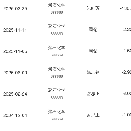
聚石化学
朱红芳
-136
2026-02-25
688669
聚石化学
周侃
-2.
2025-11-11
688669
聚石化学
周侃
-1.
2025-11-05
688669
聚石化学
陈志钊
-2.
2025-06-09
688669
聚石化学
谢思正
-6.
2025-02-24
688669
聚石化学
谢思正
-1.
2024-12-04
688669