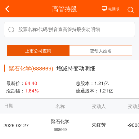
高管持股
上市公司查询
变动人姓名
聚石化学(688669)
增减持变动明细
最新价：
64.40
总股本：
1.21亿
涨跌幅：
1.64%
流通股本：
1.21亿
日期
名称
变动人
变动
聚石化学
朱红芳
-900
2026-02-27
688669