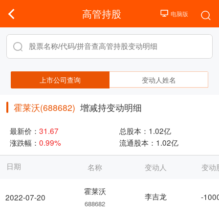
高管持股
上市公司查询
变动人姓名
霍莱沃(688682)
增减持变动明细
最新价：
31.67
总股本：
1.02亿
涨跌幅：
0.99%
流通股本：
1.02亿
日期
名称
变动人
变动
霍莱沃
李吉龙
-100
2022-07-20
688682