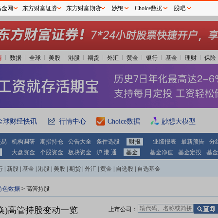
基金网
东方财富证券
东方财富期货
妙想
Choice数据
股吧
情
数据
全球
美股
港股
期货
外汇
黄金
银行
基金
理财
保险
全球财经快讯
行情中心
Choice数据
妙想大模型
交易
机构调研
期指持仓
公告大全
条件选股
财报
业绩报表
最新预告
分
大盘资金
个股资金
板块资金
沪 港 通
基金
基金净值
基金定投
基金
行
|
新股
|
基金
|
港股
|
美股
|
期货
|
外汇
|
黄金
|
自选股
|
自选基金
特色数据
>
高管持股
换)
高管持股变动一览
上市公司：