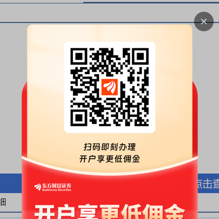
按股份金额(万元)
按股份数量(万股)
细