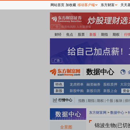
网站首页
加收藏
移动客户端
东方财富
天天
财经
焦点
股票
新股
期指
期权
行
数据中心
特色
龙虎榜单
融资融券
股权质押
大宗
新股
新股申购
新股日历
新股上会
资金
行情中心
指数
|
期指
|
期权
|
个股
|
板块
|
排
东方财富网
>
数据中心
>
锦波生物(已切
全景图