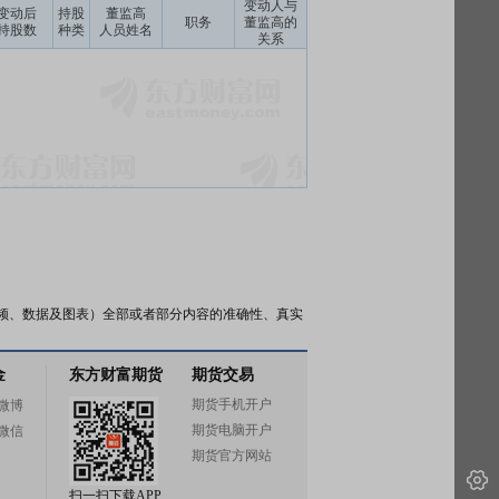
变动人与
变动后
持股
董监高
职务
董监高的
持股数
种类
人员姓名
关系
频、数据及图表）全部或者部分内容的准确性、真实
金
东方财富期货
期货交易
期货手机开户
微博
期货电脑开户
微信
期货官方网站
扫一扫下载APP