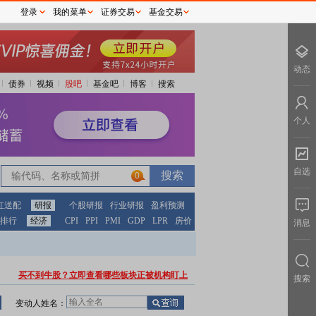
登录
我的菜单
证券交易
基金交易
动态
债券
视频
股吧
基金吧
博客
搜索
个人
自选
0
红送配
研报
个股研报
行业研报
盈利预测
排行
经济
CPI
PPI
PMI
GDP
LPR
房价
消息
买不到牛股？立即查看哪些板块正被机构盯上
搜索
变动人姓名：