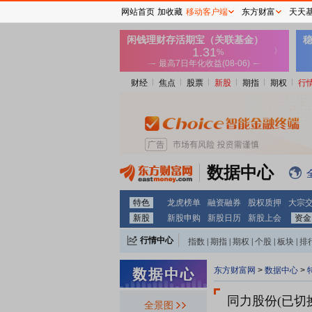
网站首页
加收藏
移动客户端
东方财富
天天
财经
焦点
股票
新股
期指
期权
行
数据中心
特色
龙虎榜单
融资融券
股权质押
大宗
新股
新股申购
新股日历
新股上会
资金
行情中心
指数
|
期指
|
期权
|
个股
|
板块
|
排
东方财富网
>
数据中心
>
同力股份(已切
全景图