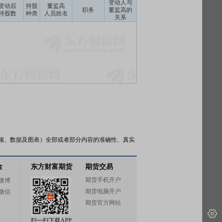
变动人与
变动后
持股
董监高
职务
董监高的
持股数
种类
人员姓名
关系
频、数据及图表）全部或者部分内容的准确性、真实
金
东方财富期货
期货交易
期货手机开户
微博
期货电脑开户
微信
期货官方网站
扫一扫下载APP