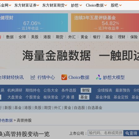
基金网
东方财富证券
东方财富期货
妙想
Choice数据
股吧
情
数据
全球
美股
港股
期货
外汇
黄金
银行
基金
理财
保险
全球财经快讯
行情中心
Choice数据
妙想大模型
交易
机构调研
期指持仓
公告大全
条件选股
财报
业绩报表
最新预告
分
大盘资金
个股资金
板块资金
沪 港 通
基金
基金净值
基金定投
基金
行
|
新股
|
基金
|
港股
|
美股
|
期货
|
外汇
|
黄金
|
自选股
|
自选基金
特色数据
>
高管持股
换)
高管持股变动一览
上市公司：