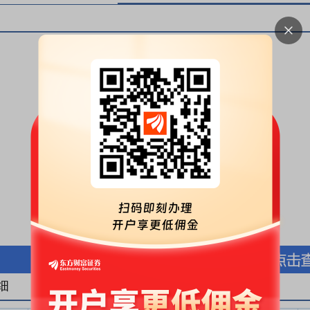
按股份金额(万元)
按股份数量(万股)
细