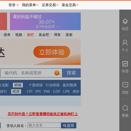
登录
我的菜单
证券交易
基金交易
动态
债券
视频
股吧
基金吧
博客
搜索
个人
自选
0
红送配
研报
个股研报
行业研报
盈利预测
排行
经济
CPI
PPI
PMI
GDP
LPR
房价
消息
买不到牛股？立即查看哪些板块正被机构盯上
搜索
变动人姓名：