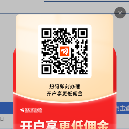
按股份金额(万元)
按股份数量(万股)
细