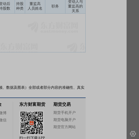
变动人与
变动后
持股
董监高
职务
董监高的
持股数
种类
人员姓名
关系
频、数据及图表）全部或者部分内容的准确性、真实
金
东方财富期货
期货交易
期货手机开户
微博
期货电脑开户
微信
期货官方网站
扫一扫下载APP