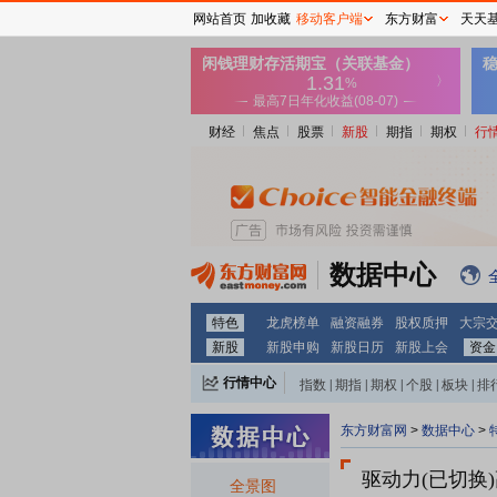
网站首页
加收藏
移动客户端
东方财富
天天
财经
焦点
股票
新股
期指
期权
行
数据中心
特色
龙虎榜单
融资融券
股权质押
大宗
新股
新股申购
新股日历
新股上会
资金
行情中心
指数
|
期指
|
期权
|
个股
|
板块
|
排
东方财富网
>
数据中心
>
驱动力(已切换)
全景图