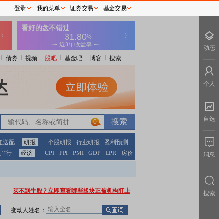
登录
我的菜单
证券交易
基金交易
动态
债券
视频
股吧
基金吧
博客
搜索
个人
自选
0
红送配
研报
个股研报
行业研报
盈利预测
排行
经济
CPI
PPI
PMI
GDP
LPR
房价
消息
买不到牛股？立即查看哪些板块正被机构盯上
搜索
变动人姓名：