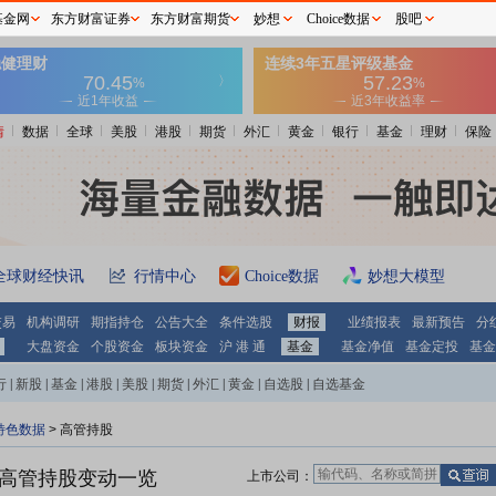
基金网
东方财富证券
东方财富期货
妙想
Choice数据
股吧
情
数据
全球
美股
港股
期货
外汇
黄金
银行
基金
理财
保险
全球财经快讯
行情中心
Choice数据
妙想大模型
交易
机构调研
期指持仓
公告大全
条件选股
财报
业绩报表
最新预告
分
大盘资金
个股资金
板块资金
沪 港 通
基金
基金净值
基金定投
基金
行
|
新股
|
基金
|
港股
|
美股
|
期货
|
外汇
|
黄金
|
自选股
|
自选基金
特色数据
>
高管持股
高管持股变动一览
上市公司：