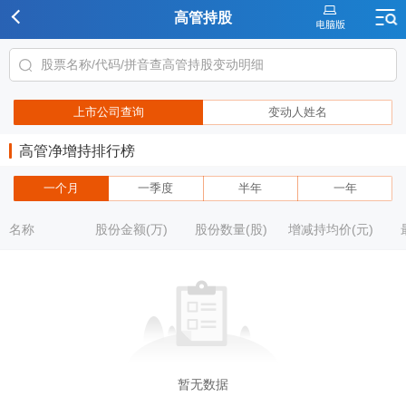
高管持股
上市公司查询
变动人姓名
高管净增持排行榜
一个月
一季度
半年
一年
名称
股份金额(万)
股份数量(股)
增减持均价(元)
暂无数据