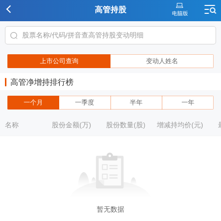
高管持股
上市公司查询
变动人姓名
高管净增持排行榜
一个月
一季度
半年
一年
名称
股份金额(万)
股份数量(股)
增减持均价(元)
暂无数据