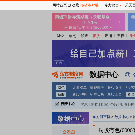
网站首页
加收藏
移动客户端
东方财富
天天
财经
焦点
股票
新股
期指
期权
行
数据中心
特色
龙虎榜单
融资融券
股权质押
大宗
新股
新股申购
新股日历
新股上会
资金
行情中心
指数
|
期指
|
期权
|
个股
|
板块
|
排
东方财富网
>
数据中心
>
铜陵有色(00063
全景图