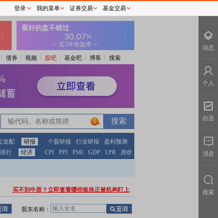
登录
我的菜单
证券交易
基金交易
动态
债券
视频
股吧
基金吧
博客
搜索
个人
自选
0
红送配
研报
个股研报
行业研报
盈利预测
排行
经济
CPI
PPI
PMI
GDP
LPR
房价
消息
买不到牛股？立即查看哪些板块正被机构盯上
搜索
股东名称：