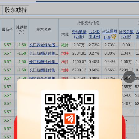
持
股东减持
持股变动信息
涨跌幅
最新价
股东名称
占流通股
(%)
变动数量
占总股
持股总数
增减
(万股)
本比例
(万股)
比例
6.57
-1.50
长江养老保险股...
减持
2.87万
2.73%
2.73%
0.00
6.57
-1.50
长江薪酬延付集...
增持
2884.81
0.27%
0.30%
1.34万
1
6.57
-1.50
长江薪酬延付集...
增持
4200.07
0.40%
0.44%
1.05万
1
6.57
-1.50
长江薪酬延付集...
增持
6299.12
0.66%
0.66%
6299.12
0
6.57
-1.50
铜陵有色金属集...
增持
164.93
0.09%
0.12%
7.56万
3
6.57
-1.50
铜陵有色金属集...
增持
58.00
0.04%
0.04%
7.55万
5
6.57
-1.50
铜陵有色金属集...
增持
1421.89
1.00%
1.00%
7.54万
5
6.57
-1.50
铜陵有色金属集...
增持
290.91
0.20%
0.20%
7.40万
5
6.57
-1.50
万里红
减持
0.05
0.00%
0.00%
-
6.57
-1.50
万里红
增持
0.05
0.00%
0.00%
-
6.57
-1.50
左红梅
减持
4.86
0.00%
0.01%
-
6.57
-1.50
左红梅
减持
0.84
0.00%
0.00%
-