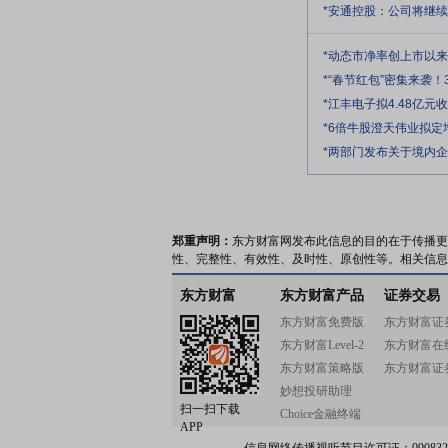
*安通控股：公司将继
*动态市净率创上市以
*“春节红包”密集来袭！
*江丰电子拟4.48亿
*6倍牛股澄天伟业拟
*两部门发布关于境内
郑重声明：
东方财富网发布此信息的目的在于传播更
性、完整性、有效性、及时性、原创性等。相关信息
东方财富
东方财富产品
证券交易
东方财富免费版
东方财富证
东方财富Level-2
东方财富在
东方财富策略版
东方财富证
妙想投研助理
扫一扫下载
Choice金融终端
APP