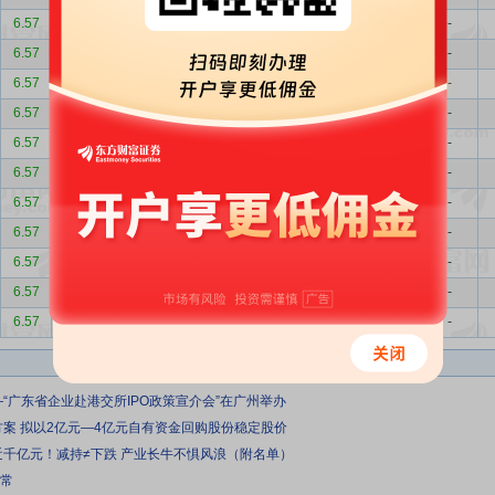
6.57
-1.50
左红梅
增持
5.70
0.00%
0.01%
-
6.57
-1.50
张样
减持
0.20
0.00%
0.00%
-
6.57
-1.50
张样
增持
0.20
0.00%
0.00%
-
6.57
-1.50
许友霞
增持
0.22
0.00%
0.00%
-
6.57
-1.50
程小芬
减持
0.24
0.00%
0.00%
-
6.57
-1.50
李锦霞
减持
0.10
0.00%
0.00%
-
6.57
-1.50
李锦霞
减持
0.09
0.00%
0.00%
-
6.57
-1.50
程小芬
增持
0.24
0.00%
0.00%
-
6.57
-1.50
黄蓓
减持
0.50
0.00%
0.00%
-
6.57
-1.50
黄蓓
减持
0.04
0.00%
0.00%
-
6.57
-1.50
周硕
增持
0.02
0.00%
0.00%
-
—“广东省企业赴港交所IPO政策宣介会”在广州举办
方案 拟以2亿元—4亿元自有资金回购股份稳定股价
近千亿元！减持≠下跌 产业长牛不惧风浪（附名单）
正常