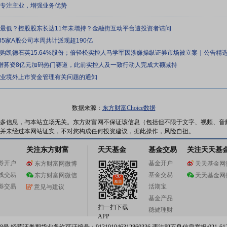
续专注主业，增强业务优势
来最低？控股股东长达11年未增持？金融街互动平台遭投资者诘问
35家A股公司本周共计派现超190亿
元收购凯德石英15.64%股份；倍轻松实控人马学军因涉嫌操纵证券市场被立案｜公告精
定增募资8亿元加码热门赛道，此前实控人及一致行动人完成大额减持
企业境外上市资金管理有关问题的通知
数据来源：
东方财富Choice数据
多信息，与本站立场无关。东方财富网不保证该信息（包括但不限于文字、视频、音
并未经过本网站证实，不对您构成任何投资建议，据此操作，风险自担。
关注东方财富
天天基金
基金交易
关注天天基
券开户
基金开户
东方财富网微博
天天基金网
线交易
基金交易
东方财富网微信
天天基金网
券交易
活期宝
意见与建议
基金产品
扫一扫下载
稳健理财
APP