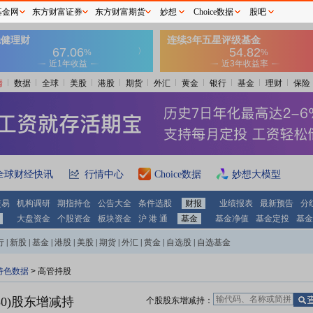
基金网
东方财富证券
东方财富期货
妙想
Choice数据
股吧
情
数据
全球
美股
港股
期货
外汇
黄金
银行
基金
理财
保险
全球财经快讯
行情中心
Choice数据
妙想大模型
交易
机构调研
期指持仓
公告大全
条件选股
财报
业绩报表
最新预告
分
大盘资金
个股资金
板块资金
沪 港 通
基金
基金净值
基金定投
基金
行
|
新股
|
基金
|
港股
|
美股
|
期货
|
外汇
|
黄金
|
自选股
|
自选基金
特色数据
>
高管持股
0)
股东增减持
个股股东增减持：