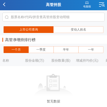
高管持股
上市公司查询
变动人姓名
高管净增持排行榜
一个月
一季度
半年
一年
名称
股份金额(万)
股份数量(股)
增减持均价(元)
暂无数据