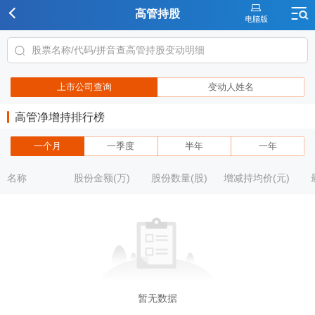
高管持股
上市公司查询
变动人姓名
高管净增持排行榜
一个月
一季度
半年
一年
名称
股份金额(万)
股份数量(股)
增减持均价(元)
暂无数据