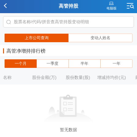
高管持股
上市公司查询
变动人姓名
高管净增持排行榜
一个月
一季度
半年
一年
名称
股份金额(万)
股份数量(股)
增减持均价(元)
暂无数据