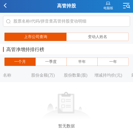
高管持股
上市公司查询
变动人姓名
高管净增持排行榜
一个月
一季度
半年
一年
名称
股份金额(万)
股份数量(股)
增减持均价(元)
暂无数据