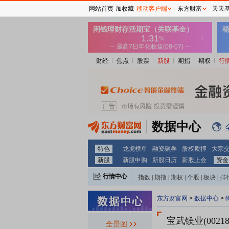
网站首页
加收藏
移动客户端
东方财富
天天
财经
焦点
股票
新股
期指
期权
行
数据中心
特色
龙虎榜单
融资融券
股权质押
大宗
新股
新股申购
新股日历
新股上会
资金
行情中心
指数
|
期指
|
期权
|
个股
|
板块
|
排
东方财富网
>
数据中心
>
宝武镁业(00218
全景图