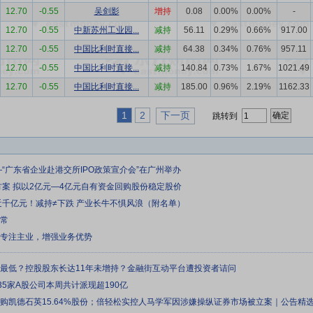
12.70
-0.55
吴剑影
增持
0.08
0.00%
0.00%
-
12.70
-0.55
中新苏州工业园...
减持
56.11
0.29%
0.66%
917.00
12.70
-0.55
中国比利时直接...
减持
64.38
0.34%
0.76%
957.11
12.70
-0.55
中国比利时直接...
减持
140.84
0.73%
1.67%
1021.49
12.70
-0.55
中国比利时直接...
减持
185.00
0.96%
2.19%
1162.33
1
2
下一页
跳转到
—“广东省企业赴港交所IPO政策宣介会”在广州举办
方案 拟以2亿元—4亿元自有资金回购股份稳定股价
近千亿元！减持≠下跌 产业长牛不惧风浪（附名单）
正常
续专注主业，增强业务优势
来最低？控股股东长达11年未增持？金融街互动平台遭投资者诘问
35家A股公司本周共计派现超190亿
元收购凯德石英15.64%股份；倍轻松实控人马学军因涉嫌操纵证券市场被立案｜公告精