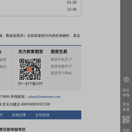
01-20
12-26
频、数据及图表）全部或者部分内容的准确性、真实
金
东方财富期货
期货交易
期货手机开户
微博
期货电脑开户
微信
期货官方网站
扫一扫下载APP
涉企
举报
78686 举报邮箱：
jubao@eastmoney.com
网
意见与建议:4000300059/952500
意见
反馈
护
征稿启事
友情链接
回到