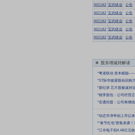
002182
宝武镁业
公告
002182
宝武镁业
公告
002182
宝武镁业
公告
002182
宝武镁业
公告
002182
宝武镁业
公告
股东增减持解读
*粤港联动 资本赋能—
*ST际华披露股份回购
*新纪录 芯片股被减持
*桃李面包：公司经营
*安通控股：公司将继
*动态市净率创上市以
*“春节红包”密集来袭！
*江丰电子拟4.48亿