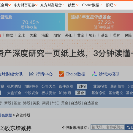
基金网
东方财富证券
东方财富期货
妙想
Choice数据
股吧
情
数据
全球
美股
港股
期货
外汇
黄金
银行
基金
理财
保险
全球财经快讯
行情中心
Choice数据
妙想大模型
交易
机构调研
期指持仓
公告大全
条件选股
财报
业绩报表
最新预告
分
大盘资金
个股资金
板块资金
沪 港 通
基金
基金净值
基金定投
基金
行
|
新股
|
基金
|
港股
|
美股
|
期货
|
外汇
|
黄金
|
自选股
|
自选基金
特色数据
>
高管持股
2)
股东增减持
个股股东增减持：