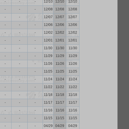
-
-
-
12/10
12/10
12/10
-
-
-
12/08
12/08
12/08
-
-
-
12/07
12/07
12/07
-
-
-
12/06
12/06
12/06
-
-
-
12/02
12/02
12/02
-
-
-
12/01
12/01
12/01
-
-
-
11/30
11/30
11/30
-
-
-
11/29
11/29
11/29
-
-
-
11/26
11/26
11/26
-
-
-
11/25
11/25
11/25
-
-
-
11/24
11/24
11/24
-
-
-
11/22
11/22
11/22
-
-
-
11/18
11/18
11/18
-
-
-
11/17
11/17
11/17
-
-
-
11/16
11/16
11/16
-
-
-
11/15
11/15
11/15
-
-
-
04/29
04/29
04/29