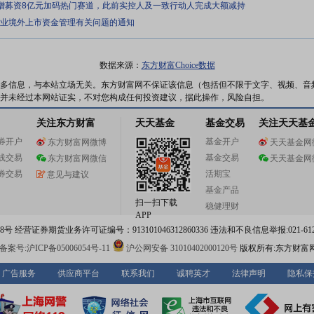
定增募资8亿元加码热门赛道，此前实控人及一致行动人完成大额减持
企业境外上市资金管理有关问题的通知
数据来源：
东方财富Choice数据
多信息，与本站立场无关。东方财富网不保证该信息（包括但不限于文字、视频、音
并未经过本网站证实，不对您构成任何投资建议，据此操作，风险自担。
关注东方财富
天天基金
基金交易
关注天天基
券开户
基金开户
东方财富网微博
天天基金网
线交易
基金交易
东方财富网微信
天天基金网
券交易
活期宝
意见与建议
基金产品
扫一扫下载
稳健理财
APP
 经营证券期货业务许可证编号：913101046312860336 违法和不良信息举报:021-612
案号:沪ICP备05006054号-11
沪公网安备 31010402000120号
版权所有:东方财富
广告服务
供应商平台
联系我们
诚聘英才
法律声明
隐私保