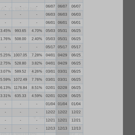
-
-
-
06/07
06/07
06/07
-
-
-
06/03
06/03
06/03
-
-
-
06/01
06/01
06/01
3.45%
993.65
4.70%
05/03
05/31
06/25
1.76%
508.00
2.40%
05/03
05/31
06/25
-
-
-
05/17
05/17
05/17
5.25%
1007.05
7.28%
04/01
04/29
06/25
2.75%
528.80
3.82%
04/01
04/29
06/25
3.07%
589.52
4.26%
03/01
03/31
06/25
5.59%
1072.49
7.76%
03/01
03/31
06/25
6.13%
1176.84
8.51%
02/01
02/28
06/25
3.31%
635.33
4.59%
02/01
02/28
06/25
-
-
-
01/04
01/04
01/04
-
-
-
12/22
12/22
12/22
-
-
-
12/21
12/21
12/21
-
-
-
12/13
12/13
12/13