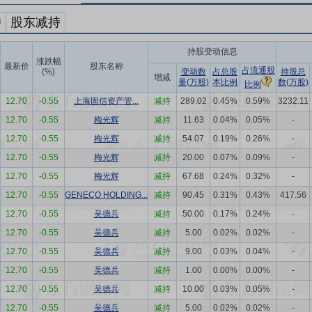
持
股东减持
持股变动信息
涨跌幅
最新价
股东名称
占流通股
(%)
变动数
占总股
持股总
增减
量(万股)
本比例
数(万股)
比例
12.70
-0.55
上海固信资产管...
减持
289.02
0.45%
0.59%
3232.11
12.70
-0.55
梅光辉
减持
11.63
0.04%
0.05%
-
12.70
-0.55
梅光辉
减持
54.07
0.19%
0.26%
-
12.70
-0.55
梅光辉
减持
20.00
0.07%
0.09%
-
12.70
-0.55
梅光辉
减持
67.68
0.24%
0.32%
-
12.70
-0.55
GENECO HOLDING...
减持
90.45
0.31%
0.43%
417.56
12.70
-0.55
吴德兵
减持
50.00
0.17%
0.24%
-
12.70
-0.55
吴德兵
减持
5.00
0.02%
0.02%
-
12.70
-0.55
吴德兵
减持
9.00
0.03%
0.04%
-
12.70
-0.55
吴德兵
减持
1.00
0.00%
0.00%
-
12.70
-0.55
吴德兵
减持
10.00
0.03%
0.05%
-
12.70
-0.55
吴德兵
减持
5.00
0.02%
0.02%
-