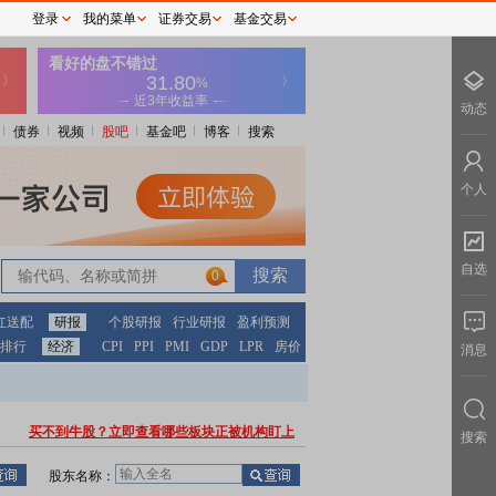
登录
我的菜单
证券交易
基金交易
动态
债券
视频
股吧
基金吧
博客
搜索
个人
自选
0
红送配
研报
个股研报
行业研报
盈利预测
排行
经济
CPI
PPI
PMI
GDP
LPR
房价
消息
买不到牛股？立即查看哪些板块正被机构盯上
搜索
股东名称：