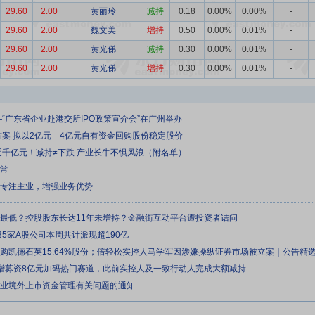
29.60
2.00
黄丽玲
减持
0.18
0.00%
0.00%
-
29.60
2.00
魏文美
增持
0.50
0.00%
0.01%
-
29.60
2.00
黄光俤
减持
0.30
0.00%
0.01%
-
29.60
2.00
黄光俤
增持
0.30
0.00%
0.01%
-
—“广东省企业赴港交所IPO政策宣介会”在广州举办
方案 拟以2亿元—4亿元自有资金回购股份稳定股价
近千亿元！减持≠下跌 产业长牛不惧风浪（附名单）
正常
续专注主业，增强业务优势
来最低？控股股东长达11年未增持？金融街互动平台遭投资者诘问
35家A股公司本周共计派现超190亿
元收购凯德石英15.64%股份；倍轻松实控人马学军因涉嫌操纵证券市场被立案｜公告精
定增募资8亿元加码热门赛道，此前实控人及一致行动人完成大额减持
企业境外上市资金管理有关问题的通知