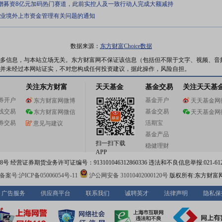
定增募资8亿元加码热门赛道，此前实控人及一致行动人完成大额减持
企业境外上市资金管理有关问题的通知
数据来源：
东方财富Choice数据
多信息，与本站立场无关。东方财富网不保证该信息（包括但不限于文字、视频、音
并未经过本网站证实，不对您构成任何投资建议，据此操作，风险自担。
关注东方财富
天天基金
基金交易
关注天天基
券开户
基金开户
东方财富网微博
天天基金网
线交易
基金交易
东方财富网微信
天天基金网
券交易
活期宝
意见与建议
基金产品
扫一扫下载
稳健理财
APP
 经营证券期货业务许可证编号：913101046312860336 违法和不良信息举报:021-612
案号:沪ICP备05006054号-11
沪公网安备 31010402000120号
版权所有:东方财富
广告服务
供应商平台
联系我们
诚聘英才
法律声明
隐私保