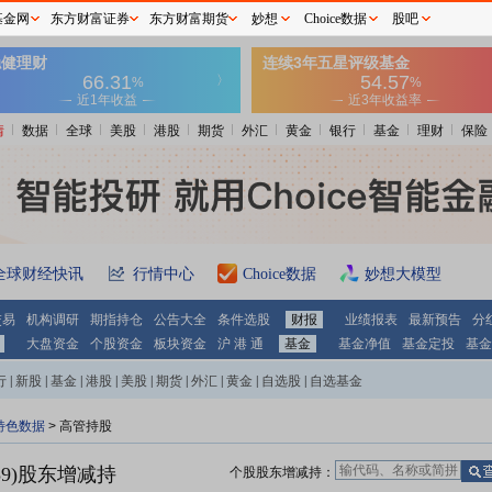
基金网
东方财富证券
东方财富期货
妙想
Choice数据
股吧
情
数据
全球
美股
港股
期货
外汇
黄金
银行
基金
理财
保险
全球财经快讯
行情中心
Choice数据
妙想大模型
交易
机构调研
期指持仓
公告大全
条件选股
财报
业绩报表
最新预告
分
大盘资金
个股资金
板块资金
沪 港 通
基金
基金净值
基金定投
基金
行
|
新股
|
基金
|
港股
|
美股
|
期货
|
外汇
|
黄金
|
自选股
|
自选基金
特色数据
>
高管持股
9)
股东增减持
个股股东增减持：