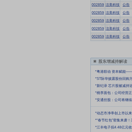
002859
洁美科技
公告
002859
洁美科技
公告
002859
洁美科技
公告
002859
洁美科技
公告
002859
洁美科技
公告
股东增减持解读
*粤港联动 资本赋能—
*ST际华披露股份回购
*新纪录 芯片股被减持
*桃李面包：公司经营
*安通控股：公司将继
*动态市净率创上市以
*“春节红包”密集来袭！
*江丰电子拟4.48亿