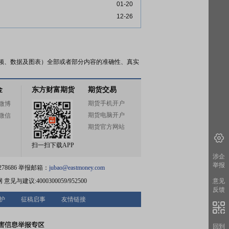
01-20
12-26
频、数据及图表）全部或者部分内容的准确性、真实
金
东方财富期货
期货交易
期货手机开户
微博
期货电脑开户
微信
期货官方网站
扫一扫下载APP
涉企
举报
78686 举报邮箱：
jubao@eastmoney.com
网
意见与建议:4000300059/952500
意见
反馈
护
征稿启事
友情链接
回到