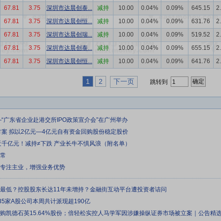
67.81
3.75
深圳市达晨创泰...
减持
10.00
0.04%
0.09%
645.15
2
67.81
3.75
深圳市达晨创恒...
减持
10.00
0.04%
0.09%
631.76
2
67.81
3.75
深圳市达晨创瑞...
减持
10.00
0.04%
0.09%
519.52
2
67.81
3.75
深圳市达晨创泰...
减持
10.00
0.04%
0.09%
655.15
2
67.81
3.75
深圳市达晨创恒...
减持
10.00
0.04%
0.09%
641.76
2
1
2
下一页
跳转到
—“广东省企业赴港交所IPO政策宣介会”在广州举办
方案 拟以2亿元—4亿元自有资金回购股份稳定股价
近千亿元！减持≠下跌 产业长牛不惧风浪（附名单）
正常
续专注主业，增强业务优势
来最低？控股股东长达11年未增持？金融街互动平台遭投资者诘问
35家A股公司本周共计派现超190亿
元收购凯德石英15.64%股份；倍轻松实控人马学军因涉嫌操纵证券市场被立案｜公告精