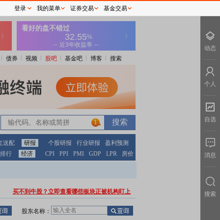
登录
我的菜单
证券交易
基金交易
动态
债券
视频
股吧
基金吧
博客
搜索
个人
自选
1
红送配
研报
个股研报
行业研报
盈利预测
排行
经济
CPI
PPI
PMI
GDP
LPR
房价
消息
买不到牛股？立即查看哪些板块正被机构盯上
搜索
股东名称：