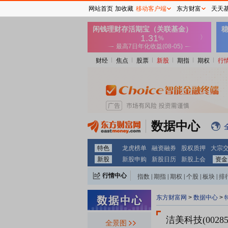
网站首页
加收藏
移动客户端
东方财富
天天
财经
焦点
股票
新股
期指
期权
行
数据中心
特色
龙虎榜单
融资融券
股权质押
大宗
新股
新股申购
新股日历
新股上会
资金
行情中心
指数
|
期指
|
期权
|
个股
|
板块
|
排
东方财富网
>
数据中心
>
洁美科技(00285
全景图