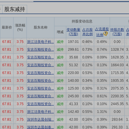
持
股东减持
持股变动信息
涨跌幅
最新价
股东名称
占流通股
(%)
变动数量
占总股
持股总数
增减
(万股)
本比例
(万股)
比例
67.81
3.75
浙江洁美电子科...
减持
197.01
0.46%
0.49%
0.00
67.81
3.75
安吉百顺投资合...
减持
299.61
0.73%
0.74%
1328.74
3
67.81
3.75
安吉百顺投资合...
减持
35.68
0.09%
0.09%
1628.35
3
67.81
3.75
安吉百顺投资合...
减持
51.32
0.12%
0.13%
1664.03
4
67.81
3.75
安吉百顺投资合...
减持
220.00
0.53%
0.55%
1715.35
4
67.81
3.75
安吉百顺投资合...
减持
140.00
0.34%
0.35%
1935.35
4
67.81
3.75
安吉百顺投资合...
减持
125.00
0.30%
0.31%
2075.35
5
67.81
3.75
安吉百顺投资合...
减持
245.00
0.60%
0.61%
2200.35
5
67.81
3.75
安吉百顺投资合...
减持
41.33
0.10%
0.10%
2445.35
5
67.81
3.75
浙江洁美电子科...
减持
142.40
0.55%
1.31%
0.00
67.81
3.75
深圳市达晨创瑞...
减持
42.00
0.16%
0.39%
283.64
1
67.81
3.75
深圳市达晨创泰...
减持
42.00
0.16%
0.39%
291.33
1