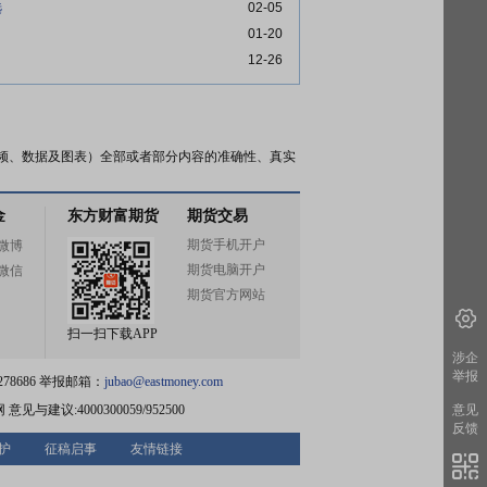
选
02-05
01-20
12-26
频、数据及图表）全部或者部分内容的准确性、真实
金
东方财富期货
期货交易
期货手机开户
微博
期货电脑开户
微信
期货官方网站
扫一扫下载APP
涉企
举报
78686 举报邮箱：
jubao@eastmoney.com
网
意见与建议:4000300059/952500
意见
反馈
护
征稿启事
友情链接