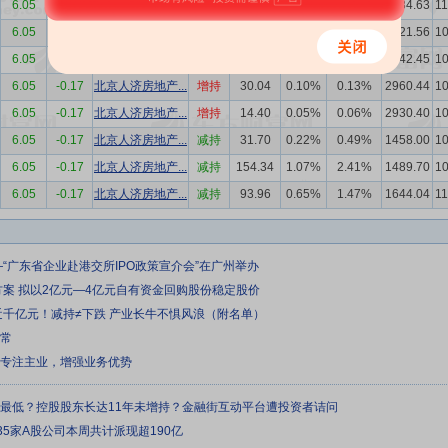
6.05
-0.17
北京人济房地产...
增持
63.07
0.22%
0.28%
3184.63
1
6.05
-0.17
北京人济房地产...
增持
79.11
0.27%
0.35%
3121.56
1
6.05
-0.17
北京人济房地产...
增持
82.01
0.28%
0.36%
3042.45
1
6.05
-0.17
北京人济房地产...
增持
30.04
0.10%
0.13%
2960.44
1
6.05
-0.17
北京人济房地产...
增持
14.40
0.05%
0.06%
2930.40
1
6.05
-0.17
北京人济房地产...
减持
31.70
0.22%
0.49%
1458.00
1
6.05
-0.17
北京人济房地产...
减持
154.34
1.07%
2.41%
1489.70
1
6.05
-0.17
北京人济房地产...
减持
93.96
0.65%
1.47%
1644.04
1
—“广东省企业赴港交所IPO政策宣介会”在广州举办
方案 拟以2亿元—4亿元自有资金回购股份稳定股价
近千亿元！减持≠下跌 产业长牛不惧风浪（附名单）
正常
续专注主业，增强业务优势
来最低？控股股东长达11年未增持？金融街互动平台遭投资者诘问
35家A股公司本周共计派现超190亿