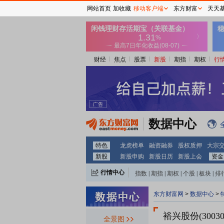
网站首页
加收藏
移动客户端
东方财富
天天
财经
焦点
股票
新股
期指
期权
行
数据中心
特色
龙虎榜单
融资融券
股权质押
大宗
新股
新股申购
新股日历
新股上会
资金
行情中心
指数
|
期指
|
期权
|
个股
|
板块
|
排
东方财富网
>
数据中心
>
裕兴股份(30030
全景图