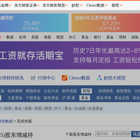
基金网
东方财富证券
东方财富期货
妙想
Choice数据
股吧
情
数据
全球
美股
港股
期货
外汇
黄金
银行
基金
理财
保险
全球财经快讯
行情中心
Choice数据
妙想大模型
交易
机构调研
期指持仓
公告大全
条件选股
财报
业绩报表
最新预告
分
大盘资金
个股资金
板块资金
沪 港 通
基金
基金净值
基金定投
基金
行
|
新股
|
基金
|
港股
|
美股
|
期货
|
外汇
|
黄金
|
自选股
|
自选基金
特色数据
>
高管持股
5)
股东增减持
个股股东增减持：