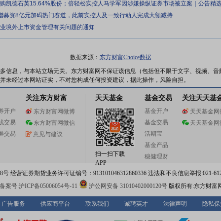
元收购凯德石英15.64%股份；倍轻松实控人马学军因涉嫌操纵证券市场被立案｜公告精
定增募资8亿元加码热门赛道，此前实控人及一致行动人完成大额减持
企业境外上市资金管理有关问题的通知
数据来源：
东方财富Choice数据
多信息，与本站立场无关。东方财富网不保证该信息（包括但不限于文字、视频、音
并未经过本网站证实，不对您构成任何投资建议，据此操作，风险自担。
关注东方财富
天天基金
基金交易
关注天天基
券开户
基金开户
东方财富网微博
天天基金网
线交易
基金交易
东方财富网微信
天天基金网
券交易
活期宝
意见与建议
基金产品
扫一扫下载
稳健理财
APP
 经营证券期货业务许可证编号：913101046312860336 违法和不良信息举报:021-612
案号:沪ICP备05006054号-11
沪公网安备 31010402000120号
版权所有:东方财富
广告服务
供应商平台
联系我们
诚聘英才
法律声明
隐私保