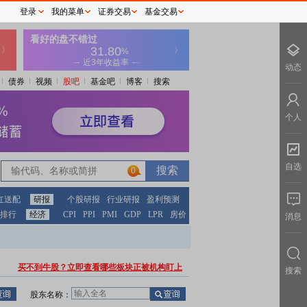
登录
我的菜单
证券交易
基金交易
动态
债券
视频
股吧
基金吧
博客
搜索
个人
自选
0
红送配
研报
个股研报
行业研报
盈利预测
排行
经济
CPI
PPI
PMI
GDP
LPR
房价
消息
买不到牛股？立即查看哪些板块正被机构盯上
搜索
股东名称：