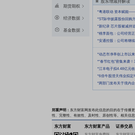
股东增减持解读
期货期权
*粤港联动 资本赋能—
经济数据
*ST际华披露股份回购
*新纪录 芯片股被减持
基金数据
*桃李面包：公司经营
*安通控股：公司将继
*动态市净率创上市以
*“春节红包”密集来袭！
*江丰电子拟4.48亿
*6倍牛股澄天伟业拟
*两部门发布关于境内
郑重声明：
东方财富网发布此信息的目的在于传播更
性、完整性、有效性、及时性、原创性等。相关信息
东方财富
东方财富产品
证券交易
东方财富免费版
东方财富证