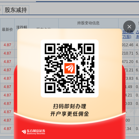
持
股东减持
持股变动信息
涨跌幅
最新价
股东名称
占流通股
(%)
变动数量
占总股
持股总数
增减
(万股)
本比例
(万股)
比例
4.87
3.62
王美雨
减持
1298.25
1.00%
1.23%
5912.46
4
4.87
3.62
王美雨
减持
1260.49
0.97%
1.20%
7210.71
5
4.87
3.62
王美雨
减持
0.01
0.00%
0.00%
8471.20
6
4.87
3.62
王美雨
减持
402.62
0.31%
0.38%
8471.21
6
4.87
3.62
王美雨
减持
933.42
0.72%
0.89%
8873.83
6
4.87
3.62
核心管理人员(...
增持
37.28
0.03%
0.04%
791.49
0
4.87
3.62
核心管理人员(...
增持
286.67
0.27%
0.31%
754.21
0
4.87
3.62
核心管理人员(8...
增持
79.19
0.07%
0.09%
220.03
0
4.87
3.62
曹张琳
减持
9.72
0.01%
0.01%
-
4.87
3.62
汤凯
减持
67.34
0.20%
0.24%
0.00
4.87
3.62
汤凯
减持
10.20
0.06%
0.14%
67.34
0