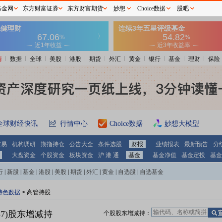
基金网
东方财富证券
东方财富期货
妙想
Choice数据
股吧
情
数据
全球
美股
港股
期货
外汇
黄金
银行
基金
理财
保险
全球财经快讯
行情中心
Choice数据
妙想大模型
交易
机构调研
期指持仓
公告大全
条件选股
财报
业绩报表
最新预告
分
大盘资金
个股资金
板块资金
沪 港 通
基金
基金净值
基金定投
基金
行
|
新股
|
基金
|
港股
|
美股
|
期货
|
外汇
|
黄金
|
自选股
|
自选基金
特色数据
>
高管持股
7)
股东增减持
个股股东增减持：