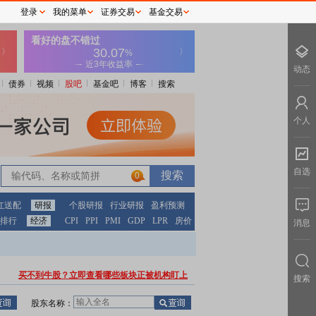
登录
我的菜单
证券交易
基金交易
动态
债券
视频
股吧
基金吧
博客
搜索
个人
自选
0
红送配
研报
个股研报
行业研报
盈利预测
排行
经济
CPI
PPI
PMI
GDP
LPR
房价
消息
买不到牛股？立即查看哪些板块正被机构盯上
搜索
股东名称：