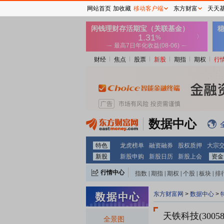
网站首页
加收藏
移动客户端
东方财富
天天
财经
焦点
股票
新股
期指
期权
行
数据中心
特色
龙虎榜单
融资融券
股权质押
大宗
新股
新股申购
新股日历
新股上会
资金
行情中心
指数
|
期指
|
期权
|
个股
|
板块
|
排
东方财富网
>
数据中心
>
天铁科技(30058
全景图