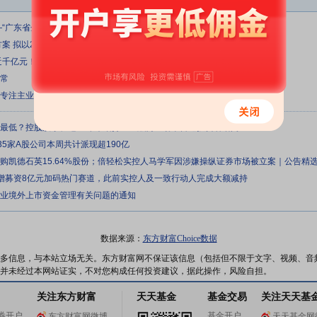
—“广东省企业赴港交所IPO政策宣介会”在广州举办
方案 拟以2亿元—4亿元自有资金回购股份稳定股价
近千亿元！减持≠下跌 产业长牛不惧风浪（附名单）
正常
续专注主业，增强业务优势
来最低？控股股东长达11年未增持？金融街互动平台遭投资者诘问
35家A股公司本周共计派现超190亿
元收购凯德石英15.64%股份；倍轻松实控人马学军因涉嫌操纵证券市场被立案｜公告精
定增募资8亿元加码热门赛道，此前实控人及一致行动人完成大额减持
企业境外上市资金管理有关问题的通知
数据来源：
东方财富Choice数据
多信息，与本站立场无关。东方财富网不保证该信息（包括但不限于文字、视频、音
并未经过本网站证实，不对您构成任何投资建议，据此操作，风险自担。
关注东方财富
天天基金
基金交易
关注天天基
券开户
基金开户
东方财富网微博
天天基金网